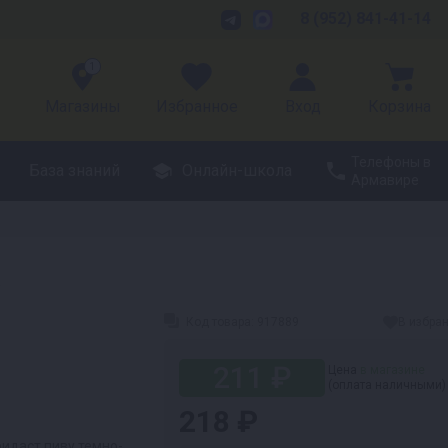
8 (952) 841-41-14
1
Магазины
Избранное
Вход
Корзина
Телефоны в
База знаний
Онлайн-школа
Армавире
)
Код товара:
917889
В избра
211 ₽
Цена
в магазине
(оплата наличными)
218 ₽
идаст пиву темно-