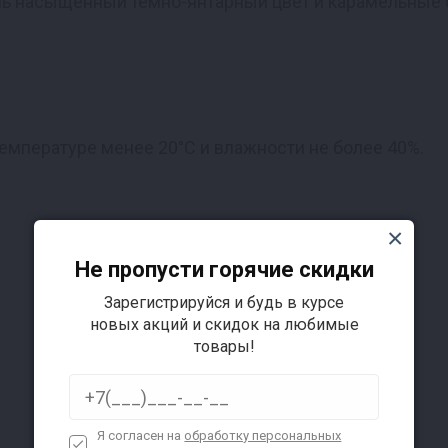
нь насыщенный темно-янтарный цвет и карамельные о
емпературе менее 20°С и влажности не более 40%.
Не пропусти горячие скидки
Зарегистрируйся и будь в курсе
новых акций и скидок на любимые
товары!
Я согласен на
обработку персональных