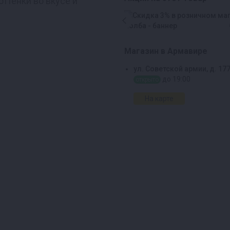
ттенки во вкусе и
Магазин в Армавире
ул. Советской армии, д. 17
до 19:00
открыто
На карте