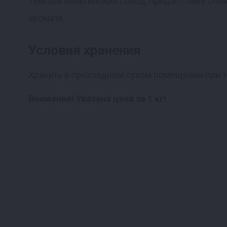
Темный бельгийский солод, придаст пиву оче
аромате.
Реклама
Условия хранения
Хранить в прохладном сухом помещении при т
Внимание! Указана цена за 1 кг!