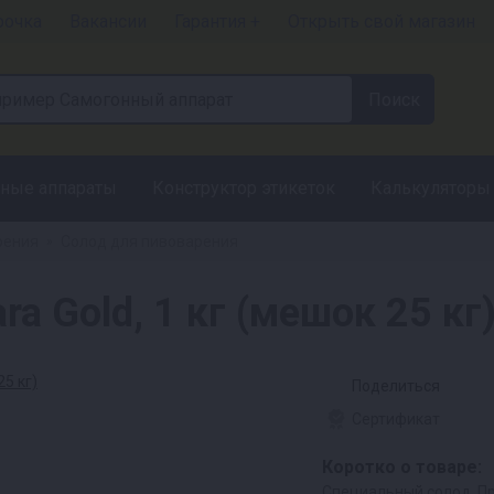
рочка
Вакансии
Гарантия +
Открыть свой магазин
ные аппараты
Конструктор этикеток
Калькуляторы
рения
Солод для пивоварения
»
ra Gold, 1 кг (мешок 25 кг
Поделиться
Сертификат
Коротко о товаре:
Специальный солод. Пр