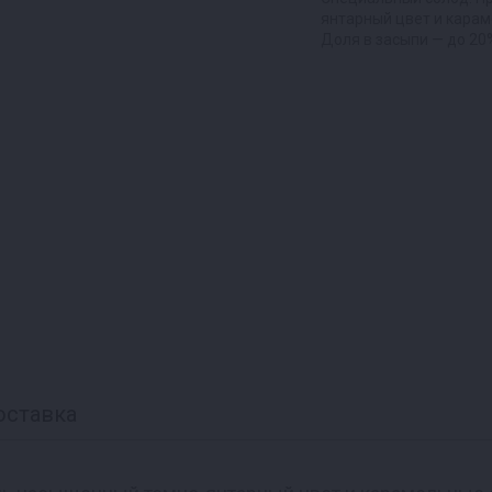
янтарный цвет и карам
Доля в засыпи — до 20
оставка