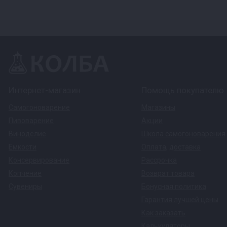
Интернет-магазин
Помощь покупателю
Самогоноварение
Магазины
Пивоварение
Акции
Виноделие
Школа самогоноварения
Емкости
Оплата
,
доставка
Консервирование
Рассрочка
Копчение
Возврат товара
Сувениры
Бонусная политика
Гарантия лучшей цены
Как заказать
Калькуляторы