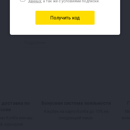
данных
, а так же с условиями подписки.
Подробнее
и доставка по
Бонусная система лояльности
Г
оссии
Кэшбек на карту Колба до 10% на
Мы
нах Колба или мы
следующий заказ.
воз
й, курьером.