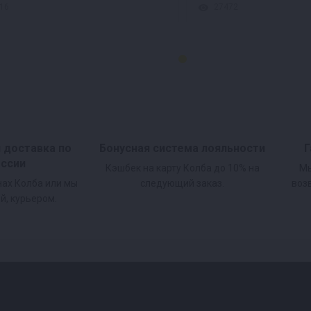
16
27472
и доставка по
Бонусная система лояльности
Г
оссии
Кэшбек на карту Колба до 10% на
Мы
нах Колба или мы
следующий заказ.
воз
й, курьером.