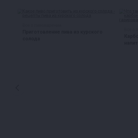
Все о пивоварении
Все о 
Приготовление пива из курского
ри
Карбо
солода
напит