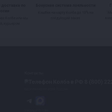
и доставка по
Бонусная система лояльности
Г
оссии
Кэшбек на карту Колба до 10% на
Мы
нах Колба или мы
следующий заказ.
воз
й, курьером.
Контакты
8 (800) 22
Бесплатно по всей России
Напишите нам