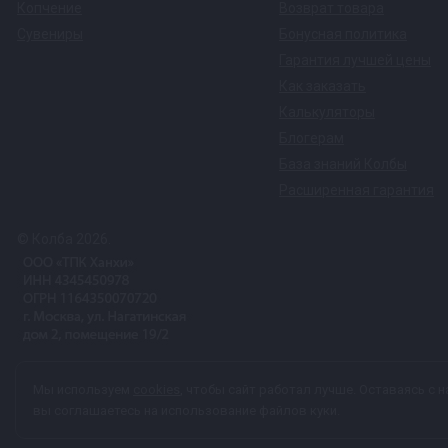
Копчение
Возврат товара
Сувениры
Бонусная политика
Гарантия лучшей цены
Как заказать
Калькуляторы
Блогерам
База знаний Колбы
Расширенная гарантия
© Колба 2026.
Вся представленная на сайте информация, касающаяся техничес
Мы используем
cookies
, чтобы сайт работал лучше. Оставаясь с н
характер и ни при каких условиях не является публичной офер
вы соглашаетесь на использование файлов куки.
персональных данных
каждый раз, когда оставляете свои данные