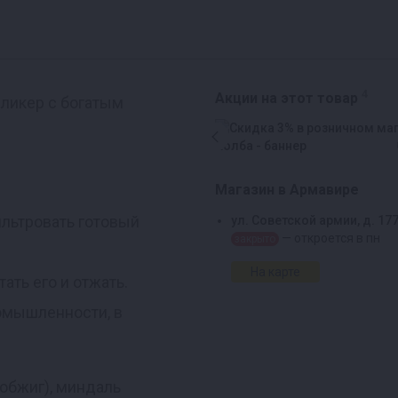
4
Акции на этот товар
ликер с богатым
Магазин в Армавире
ильтровать готовый
ул. Советской армии, д. 17
— откроется в пн
закрыто
На карте
ать его и отжать.
омышленности, в
обжиг), миндаль