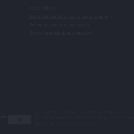
info@kolba.ru
Публичная оферта по продаже товаров
Публичная оферта по ремонту
Политика конфиденциальности
ких характеристик, наличия на складе, стоимости товаров, носи
ами,
той, определяемой положениями Статьи 437 (2) Гражданского коде
Ok
 в любой форме обратной связи на сайте kolba.ru.