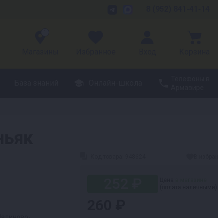
8 (952) 841-41-14
1
Магазины
Избранное
Вход
Корзина
Телефоны в
База знаний
Онлайн-школа
Армавире
ньяк
Код товара:
948624
В избра
252 ₽
Цена
в магазине
(оплата наличными)
260 ₽
Малиново-