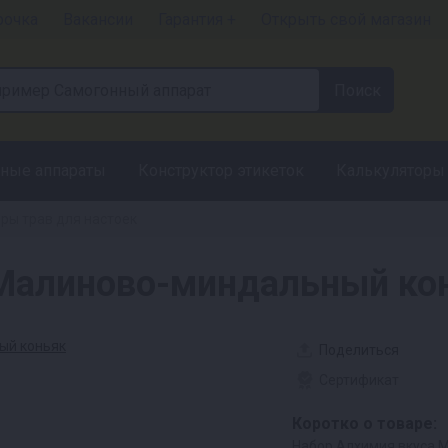
рочка
Вакансии
Гарантия +
Открыть свой магазин
ные аппараты
Конструктор этикеток
Калькуляторы
ры трав для настоек
 Малиново-миндальный ко
Поделиться
Сертификат
Коротко о товаре:
Набор Алхимия вкуса 