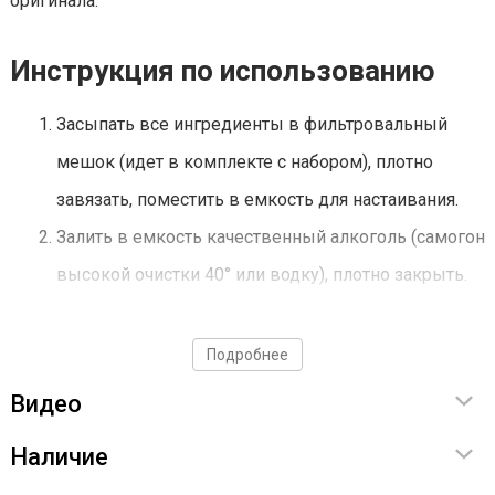
оригинала.
Инструкция по использованию
Засыпать все ингредиенты в фильтровальный
мешок (идет в комплекте с набором), плотно
завязать, поместить в емкость для настаивания.
Залить в емкость качественный алкоголь (самогон
высокой очистки 40° или водку), плотно закрыть.
Убрать для настаивания на 10-14 дней для
настаивания.
Подробнее
Достать мешок с ингредиентами, отжать его.
Видео
Добавить к готовой настойке 60 г декстрозы,
Наличие
тщательно перемешать.