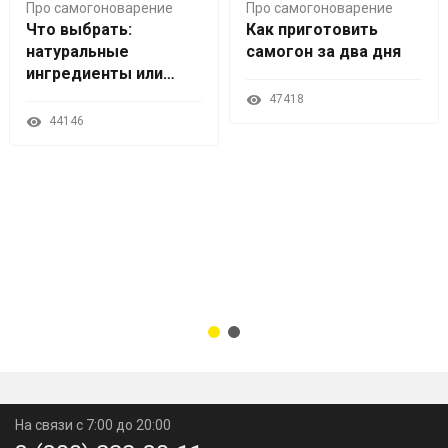
Про самогоноварение
Про самогоноварение
Что выбрать:
Как приготовить
натуральные
самогон за два дня
ингредиенты или
наборы трав и
47418
специй?
44146
На связи с 7:00 до 20:00