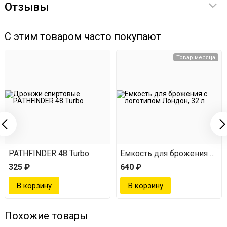
Готовую наливку разлить по бутылкам и убрать
Отзывы
для окончательного настаивания на 3-5 дней.
С этим товаром часто покупают
Один набор рассчитан на 3 л напитка. Крепость
конечного продукта — 40%.
Товар месяца
Преимущества набора
Повторяет вкус оригинального напитка
Все составляющие подобраны в оптимальных
пропорциях, дополнительно отмерять и взвешивать
PATHFINDER 48 Turbo
Емкость для брожения с ло
ничего не нужно
325 ₽
640 ₽
Имеет мешок для настаивания, облегчающий
фильтрацию напитка
Все ингредиенты имеют натуральное происхождение
Похожие товары