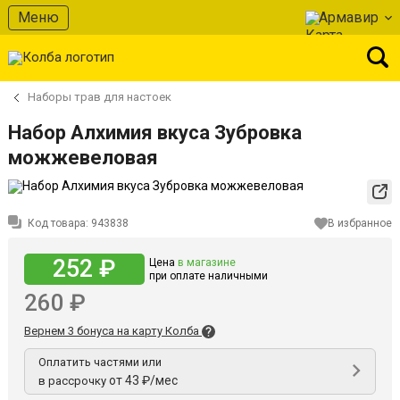
Меню
Армавир
Наборы трав для настоек
Набор Алхимия вкуса Зубровка
можжевеловая
Код товара:
943838
В избранное
252 ₽
Цена
в магазине
при оплате наличными
260 ₽
Вернем 3 бонуса на карту Колба
Оплатить частями или
от 43 ₽/мес
в рассрочку