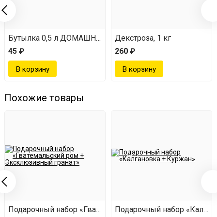
Красивая коробочка;
бутылка 0,5 л с этикеткой и Т-образной пробкой - 2
Бутылка 0,5 л ДОМАШНЯЯ
Декстроза, 1 кг
шт;
45 ₽
260 ₽
внутри бутылок травы и специи.
Похожие товары
й гранат»
новка + Куржан»
Подарочный набор «Гватемальский ром + Эксклюзивный
Подарочный набор «Калган