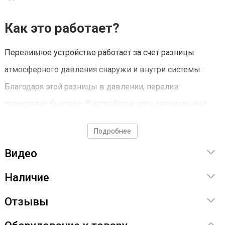
Как это работает?
Переливное устройство работает за счет разницы
атмосферного давления снаружи и внутри системы.
Благодаря этой разницы в давлении, перелив
происходит быстрее. В устройстве есть специальный
отсек для фильтрующего элемента, в качестве которого
Подробнее
вы сможете заложить ватный диск, фильтровальную
Видео
бумагу и даже синтепоновую ткань.
Наличие
Комплектация
Отзывы
Шприц - 1 шт.