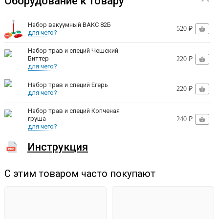
Оборудование к товару
Шланг - 1 шт.
Уплотнительные резинки - 2 шт.
Набор вакуумный ВАКС 82Б
520 ₽
для чего?
Фильтрующее устройство - 1 шт.
Набор трав и специй Чешский
Носик с выходом на резьбовом соединении - 1 шт.
Биттер
220 ₽
для чего?
Пружинка для шланга - 1 шт.
Набор трав и специй Егерь
Тройник - 1 шт.
220 ₽
для чего?
Обратный клапан - 2 шт.
Набор трав и специй Копченая
Инструкция - 1 шт.
груша
240 ₽
для чего?
Инструкция
С этим товаром часто покупают