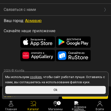
Связаться с нами
Ваш город:
Армавир
Скачайте наше приложение
2026 © Колба
Мы используем
cookies
, чтобы сайт работал лучше. Оставаясь с
нами, вы соглашаетесь на использование файлов куки.
2 290 ₽
Ok
Вы принимаете условия политики в отношении обработки
персональных данных
каждый раз, когда оставляете свои данные в
В корзину
2 221 ₽
в магазине
любой форме обратной связи на сайте kolba.ru.
1
Главная
Каталог
Магазины
Корзина
Войти