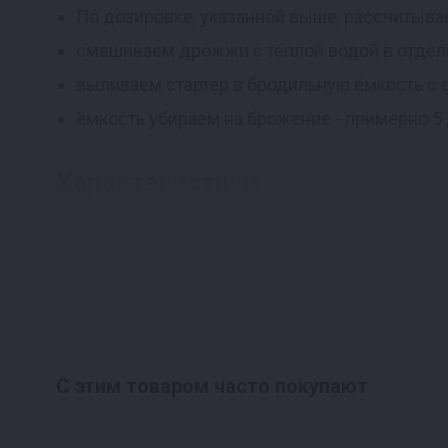
По дозировке, указанной выше, рассчитыва
смешиваем дрожжи с теплой водой в отдель
выливаем стартер в бродильную ёмкость с
ёмкость убираем на брожение - примерно 5 
Характеристики
Вес упаковки - 55 г;
произведено в Великобритании.
С этим товаром часто покупают