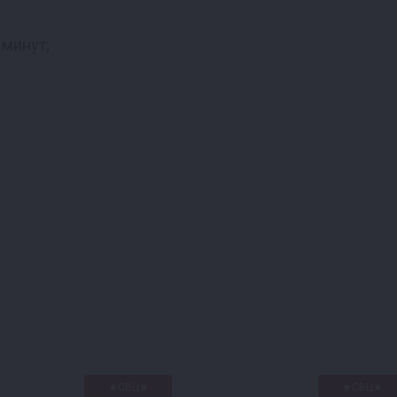
 минут;
★СВЦ★
★СВЦ★