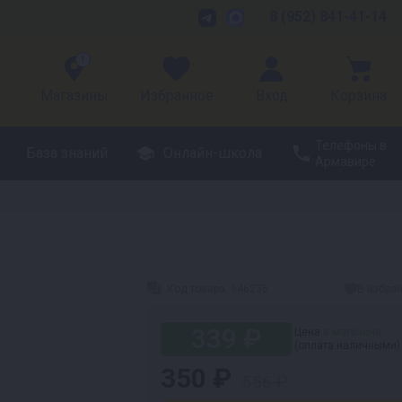
8 (952) 841-41-14
1
Магазины
Избранное
Вход
Корзина
Телефоны в
База знаний
Онлайн-школа
Армавире
Код товара:
946235
В избра
339 ₽
Цена
в магазине
(оплата наличными)
350 ₽
556 ₽