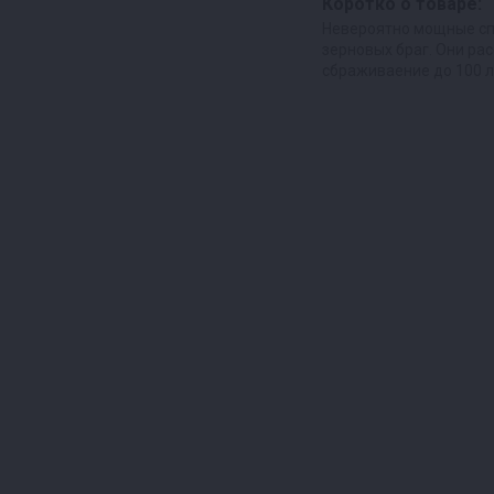
Коротко о товаре:
Невероятно мощные с
зерновых браг. Они ра
сбраживаение до 100 л