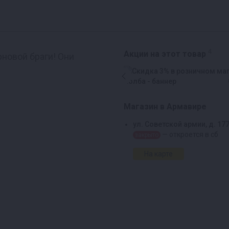
4
Акции на этот товар
новой браги! Они
Магазин в Армавире
ул. Советской армии, д. 17
— откроется в сб
закрыто
На карте