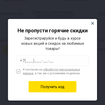
Не пропусти горячие скидки
Зарегистрируйся и будь в курсе
атвором, 25 л
Емкость для брожения с логотипом Лондон (32 л)
Гидр
новых акций и скидок на любимые
товары!
640 ₽
119 
Я согласен на
обработку персональных
данных
, а так же с условиями подписки.