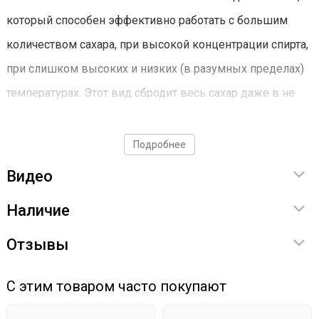
который способен эффективно работать с большим
количеством сахара, при высокой концентрации спирта,
при слишком высоких и низких (в разумных пределах)
температурах. Этот вид сбродит весь сахар даже в не
самых благоприятных условиях и позволит получить
брагу той крепости, которая заявлена производителем.
Подробнее
Видео
Реактивное брожение – брага за 2
дня!
Наличие
Отзывы
Если поджимают сроки или просто не хочется долго
ждать, брагу можно сделать в максимально краткие
С этим товаром часто покупают
сроки. Смесь высокоактивных микроэлементов и
питательных добавок позволяет сбродить брагу