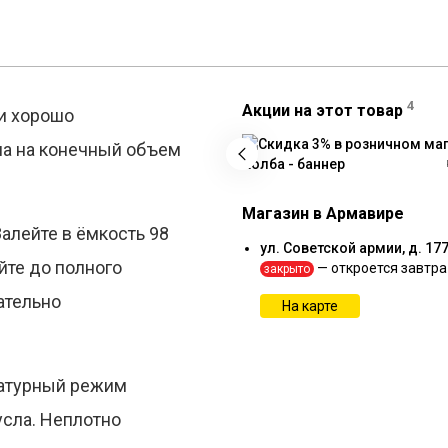
4
Акции на этот товар
ки хорошо
на на конечный объем
Магазин в Армавире
алейте в ёмкость 98
ул. Советской армии, д. 17
йте до полного
— откроется завтра
закрыто
ательно
На карте
ратурный режим
усла. Неплотно