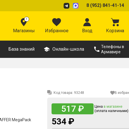
8 (952) 841-41-14
1
Магазины
Избранное
Вход
Корзина
Телефоны в
База знаний
Онлайн-школа
Армавире
Код товара:
93248
В избра
517 ₽
Цена
в магазине
(оплата наличными)
534 ₽
AFFER MegaPack