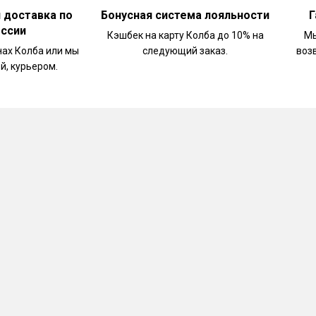
и доставка по
Бонусная система лояльности
Г
оссии
Кэшбек на карту Колба до 10% на
Мы
нах Колба или мы
следующий заказ.
воз
й, курьером.