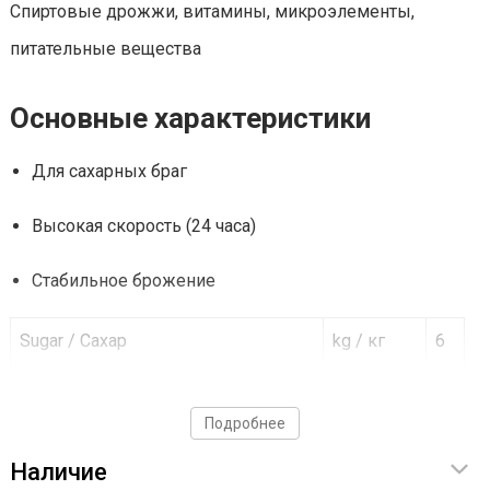
Спиртовые дрожжи, витамины, микроэлементы,
питательные вещества
Основные характеристики
Для сахарных браг
Высокая скорость (24 часа)
Стабильное брожение
Sugar / Сахар
kg / кг
6
Fermentation time / Время брожения
days / дни
1
Подробнее
Наличие
Liquid / Жидкость
°C
35