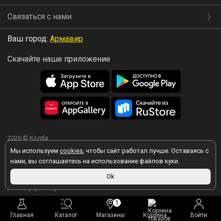
Связаться с нами
Ваш город:
Армавир
Скачайте наше приложение
2026 © Колба
Мы используем
cookies
, чтобы сайт работал лучше. Оставаясь с
нами, вы соглашаетесь на использование файлов куки.
Вы принимаете условия политики в отношении обработки
Ok
персональных данных
каждый раз, когда оставляете свои данные в
любой форме обратной связи на сайте kolba.ru.
1
Главная
Каталог
Магазины
Корзина
Войти