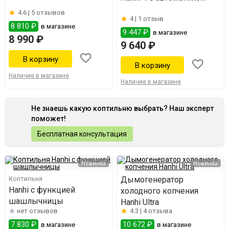
4.6 |
5 отзывов
4 |
1 отзыв
8 810 ₽
в магазине
9 447 ₽
в магазине
8 990 ₽
9 640 ₽
Наличие в магазине
Наличие в магазине
Не знаешь какую коптильню выбрать? Наш эксперт
поможет!
Бесплатная консультация
Новинка
Новинка
Коптильня
Дымогенератор
Hanhi с функцией
холодного копчения
шашлычницы
Hanhi Ultra
нет отзывов
4.3 |
4 отзыва
7 830 ₽
10 672 ₽
в магазине
в магазине