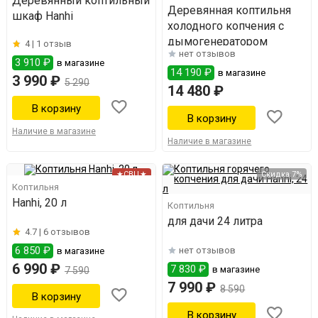
Деревянный коптильный
Деревянная коптильня
шкаф Hanhi
холодного копчения с
дымогенератором
4 |
1 отзыв
нет отзывов
3 910 ₽
в магазине
14 190 ₽
в магазине
3 990 ₽
5 290
14 480 ₽
Наличие в магазине
Наличие в магазине
★СВЦ★
Скидка 7%
Коптильня
Hanhi, 20 л
Коптильня
для дачи 24 литра
4.7 |
6 отзывов
6 850 ₽
нет отзывов
в магазине
6 990 ₽
7 830 ₽
в магазине
7 590
7 990 ₽
8 590