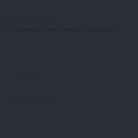
парата в виде самогона.
 От этих параметров зависит площадь охлаждающей
Переходники
Диоптр для
самогонного аппарата