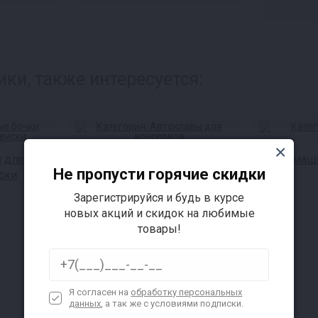
ки, также интересуется:
 для
Автоклавы для консервов
Домашн
Не пропусти горячие скидки
ски
Зарегистрируйся и будь в курсе
новых акций и скидок на любимые
товары!
Я согласен на
обработку персональных
данных
, а так же с условиями подписки.