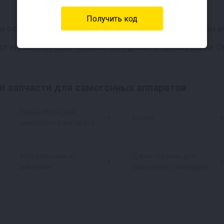
охлаждаются, конденсируются на стенках и выходят из ап
т его конструкции: количество и диаметр трубок, длина.
и запчасти для самогонных аппаратов
Узлы отбора для
Краны
самогонного аппарата
Холодильники и
Джин-корзины для
змеевики
самогонного аппарата