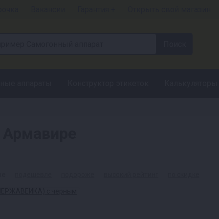
рочка
Вакансии
Гарантия +
Открыть свой магазин
ные аппараты
Конструктор этикеток
Калькуляторы
в Армавире
ые
подешевле
подороже
высокий рейтинг
по скидке