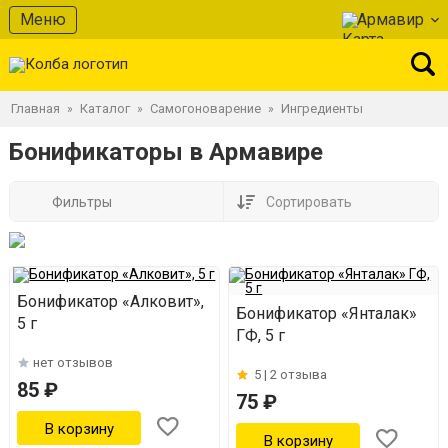
Меню
Армавир
Главная
Каталог
Самогоноварение
Ингредиенты
»
»
»
Бонификаторы в Армавире
Фильтры
Сортировать
Бонификатор «Алковит»,
Бонификатор «Янталак»
5 г
ГФ, 5 г
нет отзывов
5 |
2 отзыва
85 ₽
75 ₽