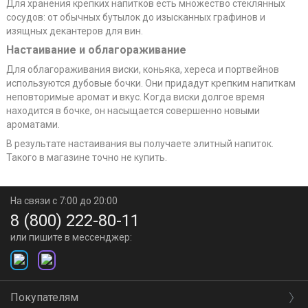
Для хранения крепких напитков есть множество стеклянных
сосудов: от обычных бутылок до изысканных графинов и
изящных декантеров для вин.
Настаивание и облагораживание
Для облагораживания виски, коньяка, хереса и портвейнов
используются дубовые бочки. Они придадут крепким напиткам
неповторимые аромат и вкус. Когда виски долгое время
находится в бочке, он насыщается совершенно новыми
ароматами.
В результате настаивания вы получаете элитный напиток.
Такого в магазине точно не купить.
На связи с 7:00 до 20:00
8 (800) 222-80-11
или пишите в мессенджер:
Покупателям