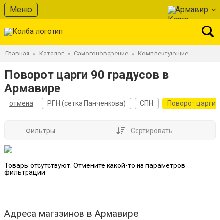
Меню
Армавир
Главная
Каталог
Самогоноварение
Комплектующие
»
»
»
Поворот царги 90 градусов в
Армавире
отмена
РПН (сетка Панченкова)
СПН
Поворот царги
Фильтры
Сортировать
Товары отсутствуют. Отмените какой-то из параметров
фильтрации
Адреса магазинов в Армавире