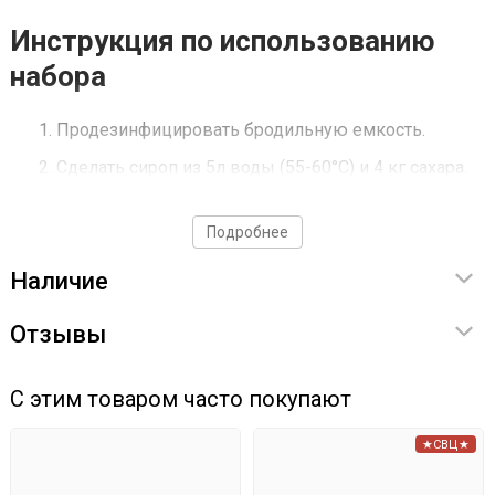
Инструкция по использованию
набора
Продезинфицировать бродильную емкость.
Сделать сироп из 5л воды (55-60°С) и 4 кг сахара.
Высыпать пакет с фруктовым порошком в
Подробнее
емкость для брожения, залить горячим сиропом и
Наличие
дать остыть. Затем долить водой до объема 23
литра и оставить на 10 дней для настаивания.
Отзывы
С этим товаром часто покупают
★СВЦ★