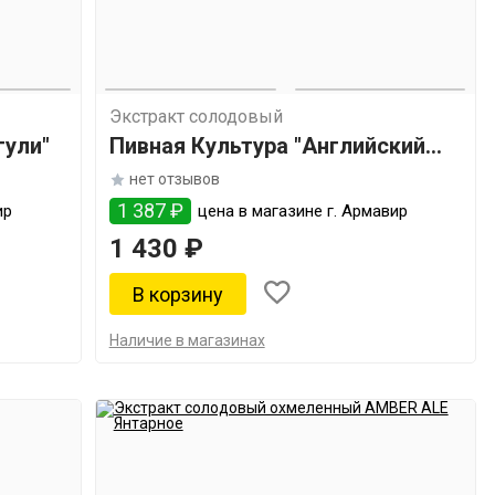
Экстракт солодовый
гули"
Пивная Культура "Английский
биттер"
нет отзывов
1 387 ₽
ир
цена в магазине г. Армавир
1 430 ₽
Наличие в магазинах