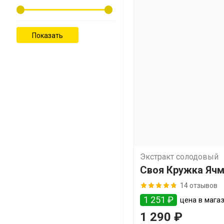
Экстракт солодовый
Своя Кружка Яч
Классическое
14 отзывов
1 251 ₽
цена в магаз
1 290 ₽