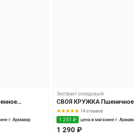
Экстракт солодовый
менное
СВОЯ КРУЖКА Пшеничное
классическое
14 отзывов
1 251 ₽
ине г. Армавир
цена в магазине г. Армав
1 290 ₽