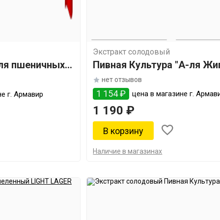
Экстракт солодовый
я пшеничных
Пивная Культура "А-ля Жи
нет отзывов
1 154 ₽
цена в магазине г. Армав
е г. Армавир
1 190 ₽
Наличие в магазинах