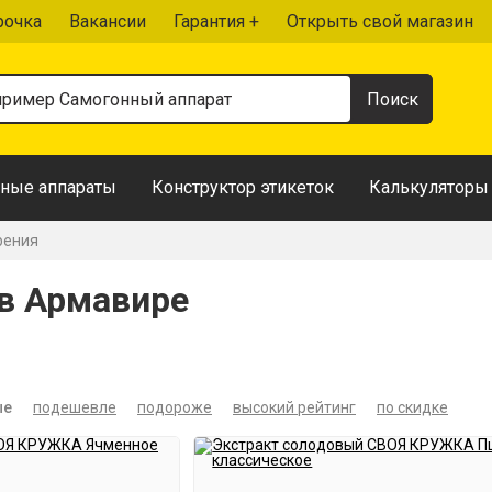
рочка
Вакансии
Гарантия +
Открыть свой магазин
ные аппараты
Конструктор этикеток
Калькуляторы
рения
в Армавире
ые
подешевле
подороже
высокий рейтинг
по скидке