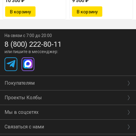
10 300 ₽
9 500 ₽
3 л:
0,5 л – 14 шт
1 л – 10 шт
На связи с 7:00 до 20:00
3 л – 1 шт
8 (800) 222-80-11
или пишите в мессенджер:
Технические характеристики
Вес — 10,2 кг
Покупателям
Диаметр бака — 320 мм
Высота в сборе — 500 мм
Проекты Колбы
Объем — 24 л
Мы в соцсетях
Материал — Сталь Ст3 \ Порошковая краска
Типы плит — Газ, электрическая конфорка, индукция,
Связаться с нами
стеклокерамика