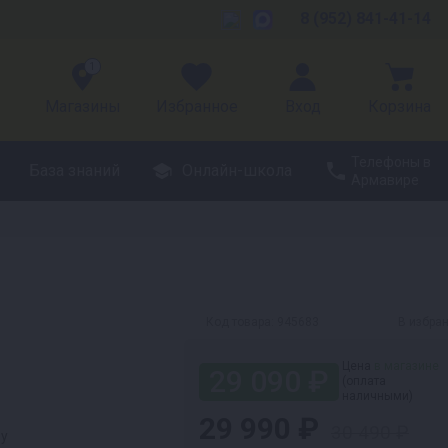
8 (952) 841-41-14
1
Магазины
Избранное
Вход
Корзина
Телефоны в
База знаний
Онлайн-школа
Армавире
Код товара:
945683
В избра
Цена
в магазине
29 090 ₽
(оплата
наличными)
29 990 ₽
30 490 ₽
ру