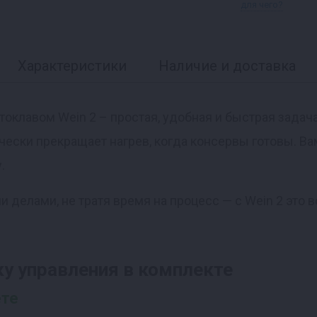
свинины
для чего?
Характеристики
Наличие и доставка
оклавом Wein 2 – простая, удобная и быстрая задача
чески прекращает нагрев, когда консервы готовы. Ва
.
 делами, не тратя время на процесс — с Wein 2 это
у управления в комплекте
ете