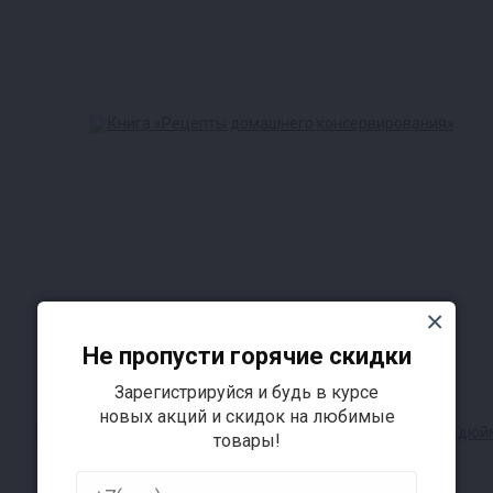
му уплотнению на стыке крышки и корпуса. Дополн
ично.
воздух при работе «на пару»
Не пропусти горячие скидки
 кран после стравливания воздуха. Новый клапан ав
Зарегистрируйся и будь в курсе
ем внутреннего давления автоклава, освобождая ва
новых акций и скидок на любимые
товары!