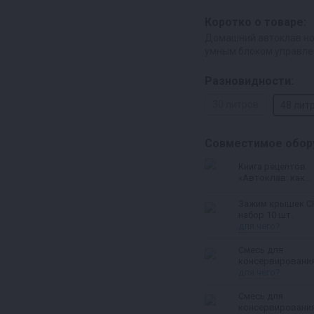
Коротко о товаре:
Домашний автоклав но
умным блоком управлен
Разновидности:
30 литров
48 лит
Совместимое обор
Книга рецептов
«Автоклав: как
правильно готов
тушенку и другие
Зажим крышек С
консервы» |
набор 10 шт.
Константин Пол
для чего?
Смесь для
консервировани
рыбы
для чего?
Смесь для
консервировани