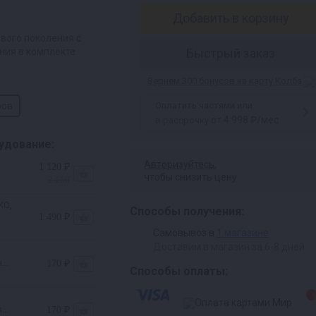
Добавить в корзину
вого поколения с
ия в комплекте.
Быстрый заказ
Вернем 300 бонусов на карту Колба
ров
Оплатить частями или
от 4 998 ₽/мес
в рассрочку
удование:
Авторизуйтесь
,
1 120 ₽
чтобы снизить цену
2 150
ить
КО,
Способы получения:
1 490 ₽
яков
Самовывоз в
1 магазине
Доставим в магазин за 6-8 дней
я
170 ₽
Способы оплаты:
я
170 ₽