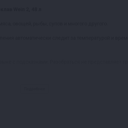
яса, овощей, рыбы, супов и многого другого.
вления автоматически следит за температурой и вре
зыке с подсказками. Разобраться не представляет тр
а 1 секунду
Подробнее
ю герметичен
тальную и надежную фиксацию крышки.