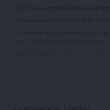
Встроенные рецепты
для популярных блюд: м
Стерилизация автоматизирована
. Блок упра
лишь загрузить продукты и выбрать рецепт.
Удобный интерфейс
. Полностью на русском я
Открытие и закрытие крышки з
Один поворот — и аппарат полность
Байонетное соединение
обеспечивает момен
С этим товаром часто покупают