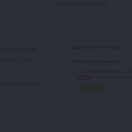
3
Акции на этот товар
! Автоклав сам
м нужно только
Магазин в Армавире
ул. Советской армии, д. 17
— откроется завтра
закрыто
 возможно! Прочие
На карте