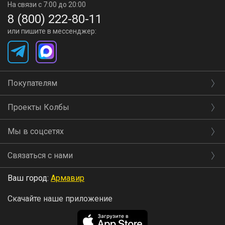
На связи с 7:00 до 20:00
появится надпись «End»
8 (800) 222-80-11
или пишите в мессенджер:
- пассивная система охлаждения
Преимущества блока управления
Покупателям
автоклавом Fansel
Проекты Колбы
Устройство позволяет клиенту вручную задать
температуру и время стерилизации и запустить процесс.
Мы в соцсетях
По окончании процесса стерилизации устройство
Связаться с нами
отключает нагрев, а на экране появится надпись «End»
Ваш город:
Армавир
Так же блок имеет монолитную конструкцию и оснащен
Скачайте наше приложение
минимально необходимым для выполнения функций
количеством 7-сегментных индикаторов и кнопок