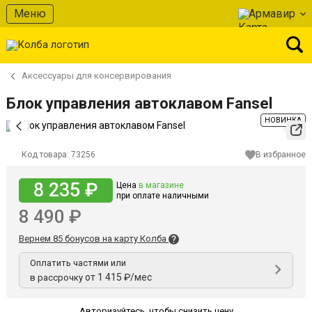
Меню
Армавир
Аксессуары для консервирования
Блок управления автоклавом Fansel
НОВИНКА
Код товара:
73256
В избранное
8 235 ₽
Цена
в магазине
при оплате наличными
8 490 ₽
Вернем 85 бонусов на карту Колба
Оплатить частями или
от 1 415 ₽/мес
в рассрочку
Авторизуйтесь
,
чтобы снизить цену