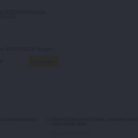
Хмель BEERVINGEM Nugget (Наггет), 50 г
₽
Все о пивоварении