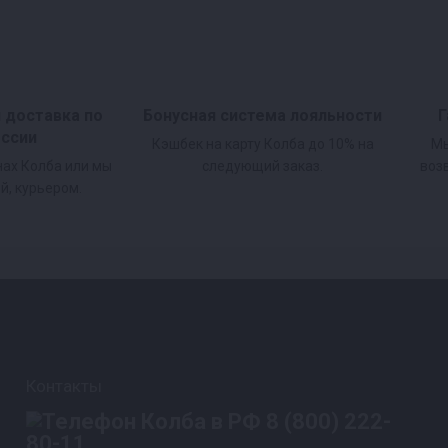
и доставка по
Бонусная система лояльности
Г
оссии
Кэшбек на карту Колба до 10% на
Мы
нах Колба или мы
следующий заказ.
воз
й, курьером.
Контакты
8 (800) 222-
80-11