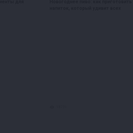
иенты для
Новогоднее пиво: как приготовить
напиток, который удивит всех
18731