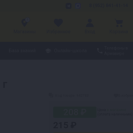
8 (952) 841-41-14
1
Магазины
Избранное
Вход
Корзина
Телефоны в
База знаний
Онлайн-школа
Армавире
 г
Код товара:
942788
В избра
208 ₽
Цена
в магазине
(оплата наличными)
215 ₽