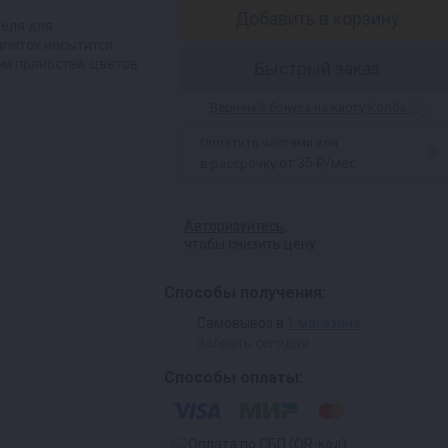
Добавить в корзину
меля для
апиток насытится
м пряностей, цветов
Быстрый заказ
Вернем 3 бонуса на карту Колба
Оплатить частями или
от 35 ₽/мес
в рассрочку
Авторизуйтесь
,
чтобы снизить цену
Способы получения:
Самовывоз в
1 магазине
Забрать сегодня
Способы оплаты: