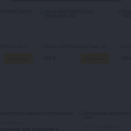
Хмель BEERVINGEM Perle (Перле), 50 г
Хмель BEERVINGEM Saaz (Жатецкий), 50 г
230 ₽
180 
пивоварении
Все о пивоварении
удование для домашнего