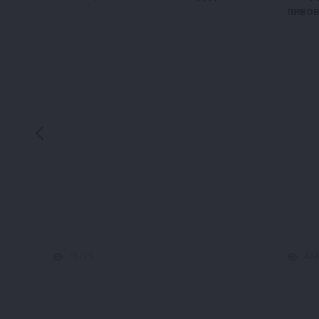
пиво
75719
434