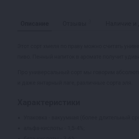
3
Описание
Отзывы
Наличие и 
Этот сорт хмеля по праву можно считать уни
пиво. Пенный напиток в аромате получит удив
Реклама
Про универсальный сорт мы говорим абсолютн
и даже янтарный лаге, различные сорта эля.
Характеристики
Упаковка - вакуумная (более длительный ср
альфа-кислоты - 1,5-4%;
бета-кислоты - 3-6%;