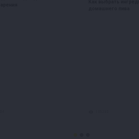
Как выбрать ингред
варения
домашнего пива
34
135293