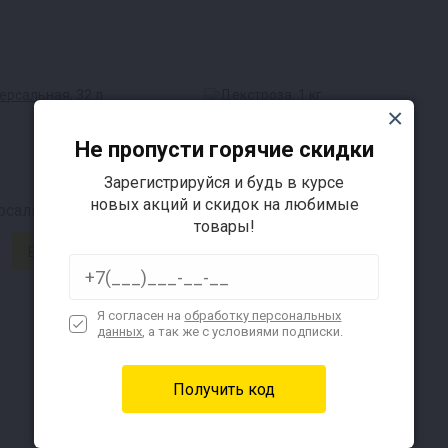
Не пропусти горячие скидки
Зарегистрируйся и будь в курсе
новых акций и скидок на любимые
сальная, 32 л
Декстроза, 1 кг
товары!
260 ₽
Я согласен на
обработку персональных
данных
, а так же с условиями подписки.