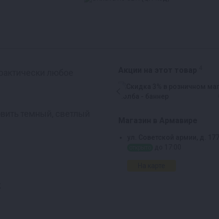
4
Акции на этот товар
практически любое
вить темный, светлый
Магазин в Армавире
ул. Советской армии, д. 17
до 17:00
открыто
На карте
;