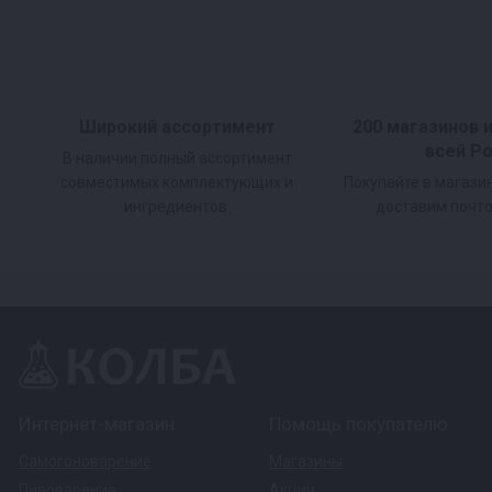
Широкий ассортимент
200 магазинов 
всей Р
В наличии полный ассортимент
совместимых комплектующих и
Покупайте в магази
ингредиентов.
доставим почто
Интернет-магазин
Помощь покупателю
Самогоноварение
Магазины
Пивоварение
Акции