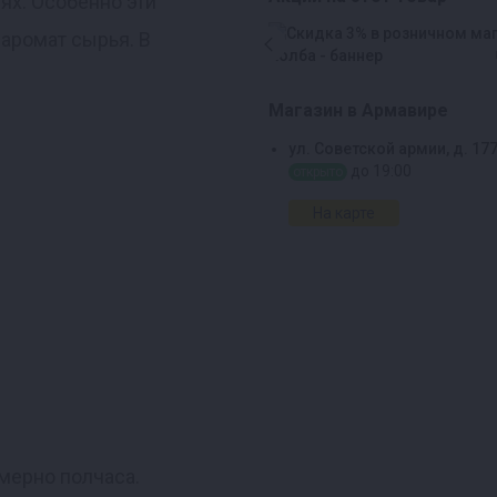
ях. Особенно эти
 аромат сырья. В
Магазин в Армавире
ул. Советской армии, д. 17
до 19:00
открыто
На карте
мерно полчаса.