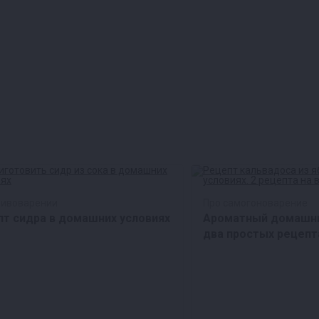
пивоварении
Про самогоноварение
т сидра в домашних условиях
Ароматный домашни
два простых рецепт