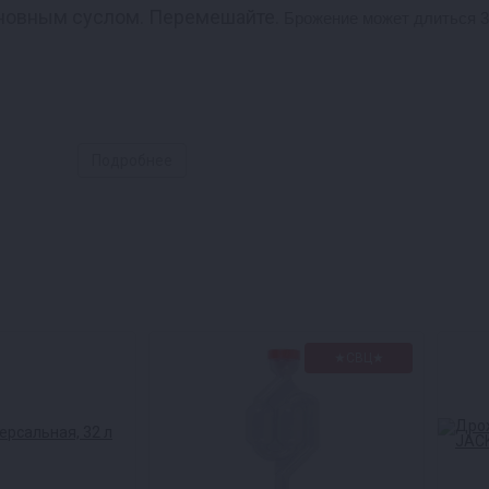
сновным суслом. Перемешайте.
Брожение может длиться 3
и
и, эмульгатор.
В защитной упаковке. Хранить в сухом прохладн
Подробнее
едено в Бельгии. Характеристики: Для всех видов сидра, даже в
ровка: 5 г на 20-30 л. Использование: посыпать в сусло.
★СВЦ★