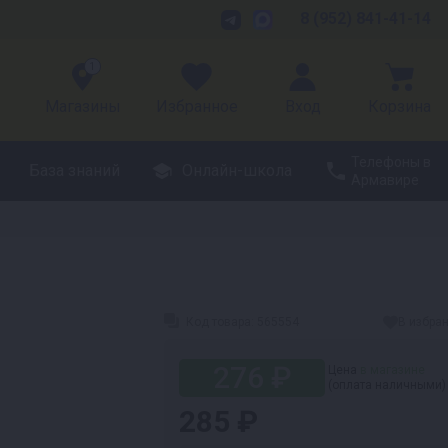
8 (952) 841-41-14
1
Магазины
Избранное
Вход
Корзина
Телефоны в
База знаний
Онлайн-школа
Армавире
Код товара:
565554
В избра
276 ₽
Цена
в магазине
(оплата наличными)
285 ₽