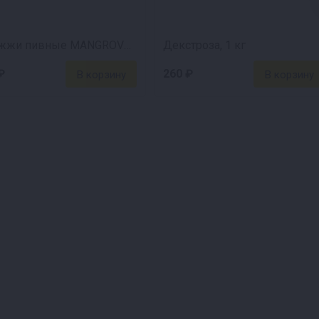
Дрожжи пивные MANGROVE JACK'S Cider M02
Декстроза, 1 кг
₽
260 ₽