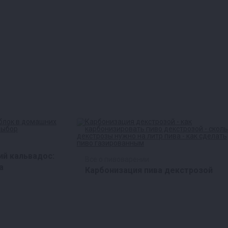
й кальвадос:
Все о пивоварении
а
Карбонизация пива декстрозой