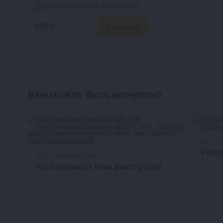
Дрожжи пивные MANGROVE JACK'S Cider M02
280 ₽
Вам может быть интересно
Все о 
с:
Рецеп
Все о пивоварении
Карбонизация пива декстрозой