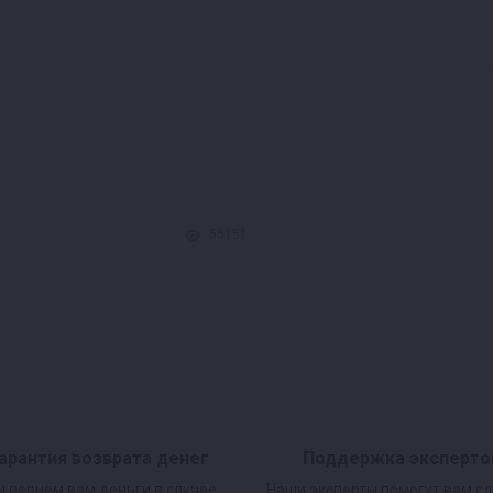
56151
арантия возврата денег
Поддержка эксперто
 вернем вам деньги в случае
Наши эксперты помогут вам с