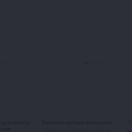
05
74615
и доставка по
Бонусная система лояльности
Г
оссии
Кэшбек на карту Колба до 10% на
Мы