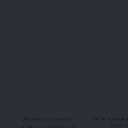
56151
394
Широкий ассортимент
200 магазинов 
всей Р
В наличии полный ассортимент