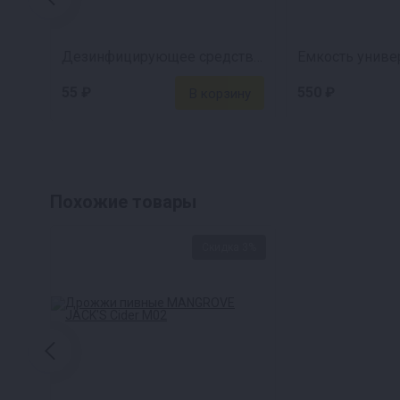
Дезинфицирующее средство Део-Хлор, 5 таблеток
Емкость универ
55 ₽
550 ₽
Похожие товары
Скидка 3%