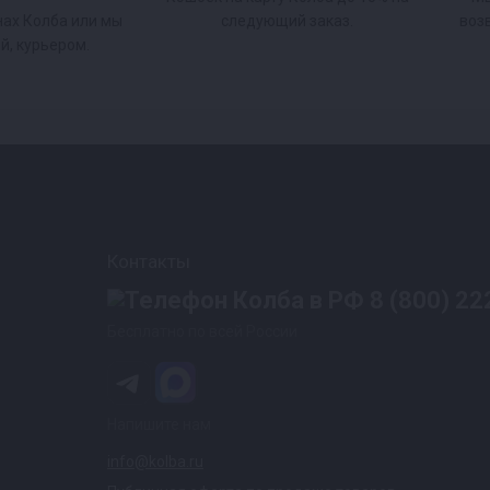
нах Колба или мы
следующий заказ.
воз
й, курьером.
Контакты
8 (800) 22
Бесплатно по всей России
Напишите нам
info@kolba.ru