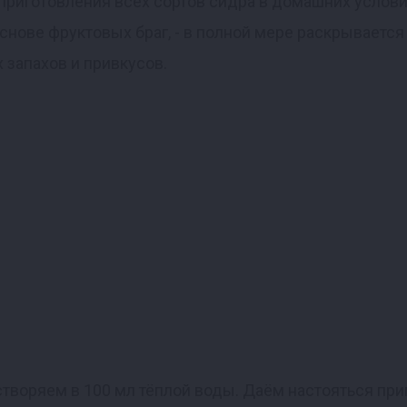
риготовления всех сортов сидра в домашних услови
нове фруктовых браг, - в полной мере раскрывается
х запахов и привкусов.
воряем в 100 мл тёплой воды. Даём настояться при