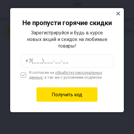
сальная, 32 л
Гидрозатвор двухкамерный
Не пропусти горячие скидки
100 ₽
280 
Зарегистрируйся и будь в курсе
новых акций и скидок на любимые
товары!
Я согласен на
обработку персональных
данных
, а так же с условиями подписки.