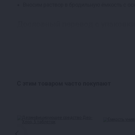
Вносим раствор в бродильную ёмкость с о
Дословный перевод с упаковк
Дрожжи для производства сидра.
Состав: Дрожж
срока годности и номер партии см. на упаковке. Произв
ферментации. Диапазон температур: 10-30 градусов. Дози
С этим товаром часто покупают