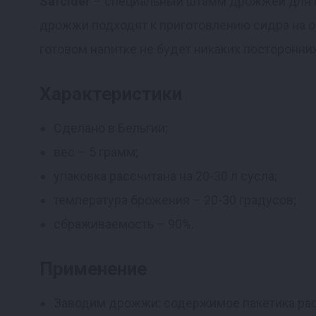
Safcider
– специальный штамм дрожжей для п
дрожжи подходят к приготовлению сидра на ос
Реклама
готовом напитке не будет никаких посторонни
Характеристики
Сделано в Бельгии;
вес – 5 грамм;
упаковка рассчитана на 20-30 л сусла;
температура брожения – 20-30 градусов;
сбраживаемость – 90%.
Применение
Заводим дрожжи: содержимое пакетика раст