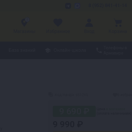
8 (952) 841-41-14
1
Магазины
Избранное
Вход
Корзина
Телефоны в
База знаний
Онлайн-школа
Армавире
Код товара:
651265
В избра
9 690 ₽
Цена
в магазине
(оплата наличными)
9 990 ₽
ру