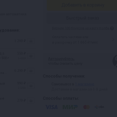
Добавить в корзину
ная автоматика
Быстрый заказ
Вернем 100 бонусов на карту Колба
удование:
Оплатить частями или
1 200 ₽
от 1 665 ₽/мес
в рассрочку
550 ₽
3,5
 500 г
1 090
Авторизуйтесь
,
чтобы снизить цену
6 290 ₽
 на 37
Способы получения:
990 ₽
ный
Самовывоз в
1 магазине
1 590
Доставим в магазин за 6-8 дней
Способы оплаты:
вые
270 ₽