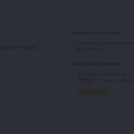
4
Акции на этот товар
лефона через
Магазин в Армавире
ул. Советской армии, д. 17
— откроется завтра
закрыто
На карте