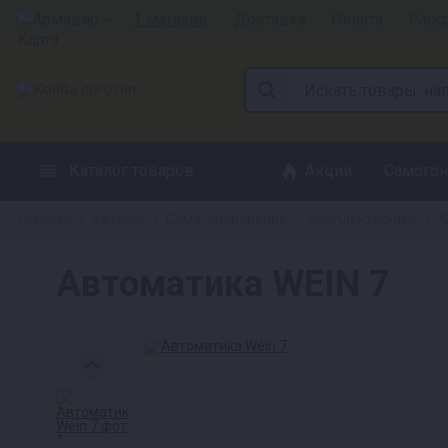
Армавир
1 магазин
Доставка
Оплата
Расс
Каталог товаров
Акции
Самогон
Главная
Каталог
Самогоноварение
Комплектующие
А
»
»
»
»
Автоматика WEIN 7