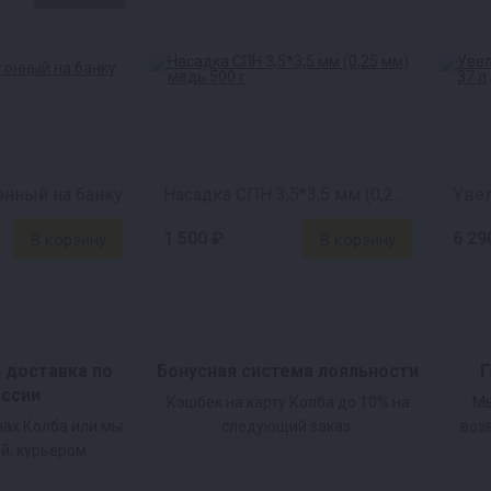
. Автоматика выжмет питьевой спирт из куба, не пустив вредные
ое использование. Всё что нужно — нажать одну кнопк
занимайтесь своими делами. Автоматика сделает всю 
онный на банку
Насадка СПН 3,5*3,5 мм (0,25 мм) медь 500 г
ен из прочного АБС-пластика, передового контроллера
1 500 ₽
6 29
и доставка по
Бонусная система лояльности
Г
приложение
оссии
Кэшбек на карту Колба до 10% на
Мы
нах Колба или мы
следующий заказ.
воз
ивана
й, курьером.