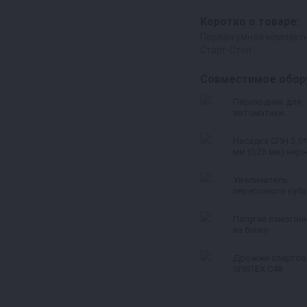
Коротко о товаре:
Первая умная компакт
Старт-Стоп
Совместимое обор
Переходник для
автоматики
«Старт‑стоп» для
Люкссталь 8М и
Насадка СПН 3,5*
Домспирт 2
мм (0,25 мм) нерж
Увеличитель
перегонного куба
л
Попугай самогон
на банку
Дрожжи спирто
SPIRTEX C48