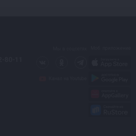
ругой комнаты со
ературные
Моб. приложение
Мы в соцсетях
2-80-11
я и температурные
Канал на Youtube
 100% результату.
ости вмешательства