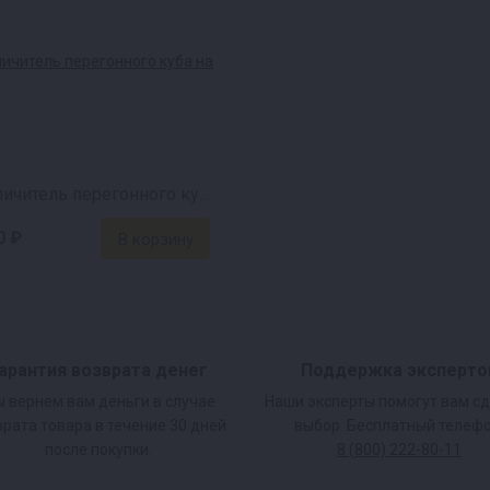
 фракции.
у.
работу за вас.
Увеличитель перегонного куба на 37 л
 и яркого
0 ₽
арантия возврата денег
Поддержка эксперто
 вернем вам деньги в случае
Наши эксперты помогут вам с
врата товара в течение 30 дней
выбор. Бесплатный телефо
после покупки.
8 (800) 222-80-11