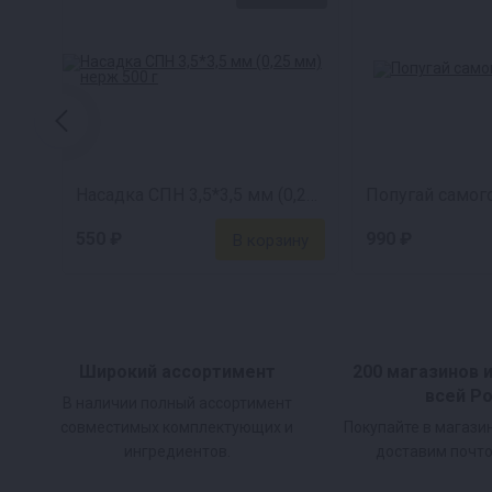
100% результат
. Чистый спирт 96,6 даже у новичка
Управление одной кнопкой
. Удобное и прост
Экономит время и силы
. Настройте отбор и 
Насадка СПН 3,5*3,5 мм (0,25 мм) нерж 500 г
Попугай самог
Современный компактный корпус
. Изготовл
550 ₽
990 ₽
монохромного экрана.
Широкий ассортимент
200 магазинов 
Управляйте перегонкой через 
всей Р
В наличии полный ассортимент
совместимых комплектующих и
Покупайте в магази
Контролируйте процесс, не вставая с д
ингредиентов.
доставим почто