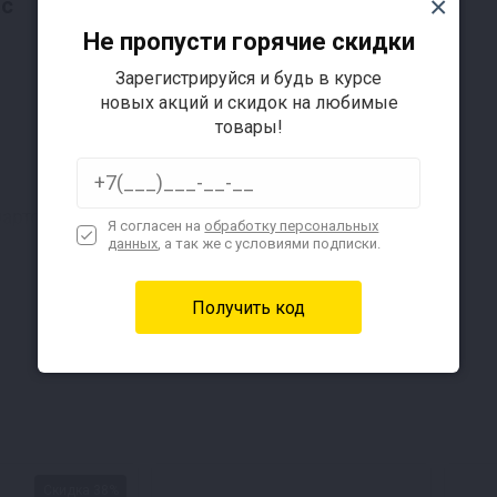
ас
Не пропусти горячие скидки
Зарегистрируйся и будь в курсе
новых акций и скидок на любимые
товары!
артфону через Bluetooth
Я согласен на
обработку персональных
данных
, а так же с условиями подписки.
ока аппарат гонит. Все уведомления о процессе прид
Гарантированно чистый продукт 1 первого раза, даж
Подробнее
технологиям
Скидка 38%