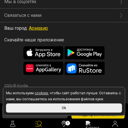
Мы в соцсетях
Связаться с нами
Ваш город:
Армавир
Скачайте наше приложение
2026 © Колба
Мы используем
cookies
, чтобы сайт работал лучше. Оставаясь с
нами, вы соглашаетесь на использование файлов куки.
1 290 ₽
Ok
Вы принимаете условия политики в отношении обработки
Товара нет, но мы
персональных данных
каждый раз, когда оставляете свои данные в
1 251 ₽
в магазине
подберем похожий
любой форме обратной связи на сайте kolba.ru.
1