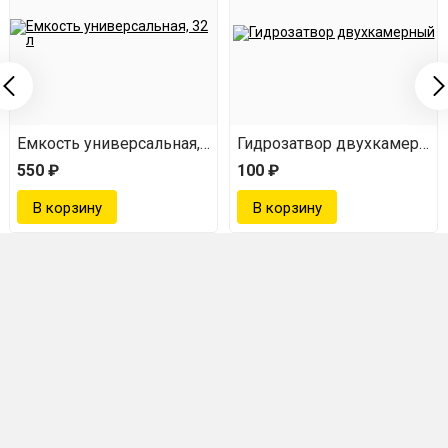
декстроза — 1 кг.
Технология приготовления:
В бродильной емкости смешать воду, сок,
декстрозу. Температура смеси должна быть в
Емкость универсальная, 32 л
Гидрозатвор двухкамерны
пределах 20-30°С.
550 ₽
100 ₽
Добавить винные дрожжи, закрыть емкость,
установить гидрозатвор, убрать на брожение.
По окончании брожения напиток разлить по
бутылкам, в каждую бутылку добавить сахар
или декстрозу из расчета 4-5 г (1 чайная ложка)
на 1 литр напитка.
Емкости герметично закрыть и убрать для
дозревания на 2-3 недели при комнатной