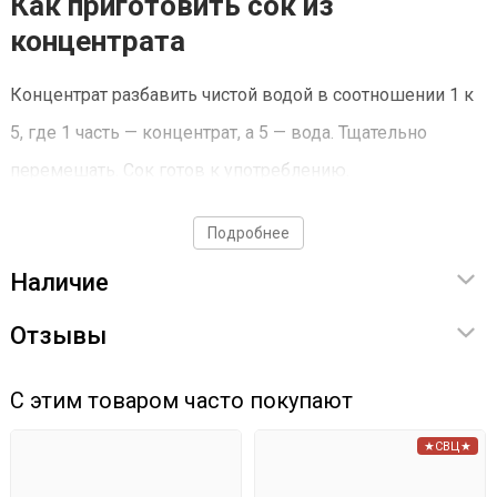
Как приготовить сок из
концентрата
Концентрат разбавить чистой водой в соотношении 1 к
5, где 1 часть — концентрат, а 5 — вода. Тщательно
перемешать. Сок готов к употреблению.
Как приготовить сидр из
Подробнее
концентрата
Наличие
Ингредиенты
:
Отзывы
концентрат грушевый — 4 л;
С этим товаром часто покупают
вода — 20 л;
★СВЦ★
дрожжи винные — согласно инструкции;