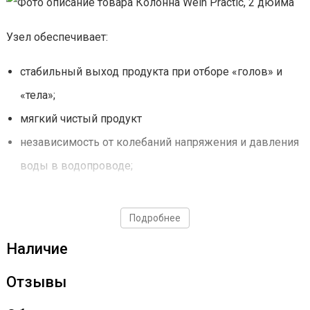
Узел обеспечивает:
стабильный выход продукта при отборе «голов» и
«тела»;
мягкий чистый продукт
независимость от колебаний напряжения и давления
воды в водопроводе;
легкую установку автоматики.
Подробнее
Капельник в комплекте
Наличие
Позволит легко и с удобством
управлять скоростью перегонки
Отзывы