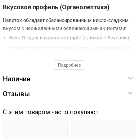
Вкусовой профиль (Органолептика)
Напиток обладает сбалансированным кисло-сладким
вкусом с неожиданными освежающими акцентами:
Вкус: Ягодный взрыв на старте (клюква + брусника)
плавно переходит в хвойные ноты можжевельника
(легкий намек на джин). Финал — мягкая сладость и
Подробнее
ментоловый холодок мяты.
Наличие
Аромат: Свежий и аппетитный букет лесных ягод,
хвои и свежескошенной травы.
Отзывы
Цвет: Насыщенный прозрачный рубин. Выглядит в
С этим товаром часто покупают
графине очень эффектно.
Почему стоит выбрать этот набор