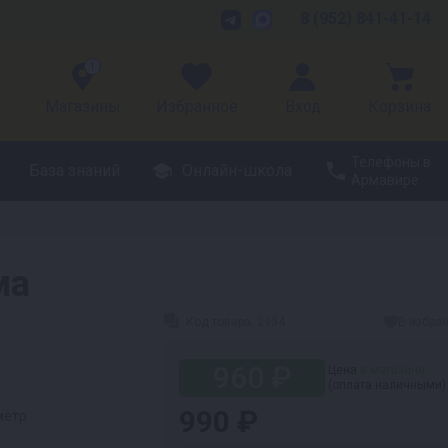
8 (952) 841-41-14
1
Магазины
Избранное
Вход
Корзина
Телефоны в
База знаний
Онлайн-школа
Армавире
ма
Код товара:
2934
В избра
960 ₽
Цена
в магазине
(оплата наличными)
990 ₽
метр