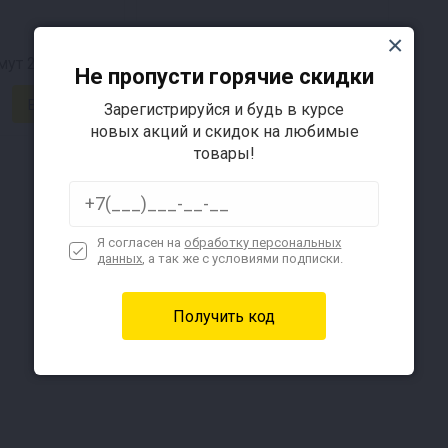
мут 2 дюйма
Уплотнение для клампа 2 дюйма
Не пропусти горячие скидки
29 ₽
Зарегистрируйся и будь в курсе
новых акций и скидок на любимые
товары!
Я согласен на
обработку персональных
данных
, а так же с условиями подписки.