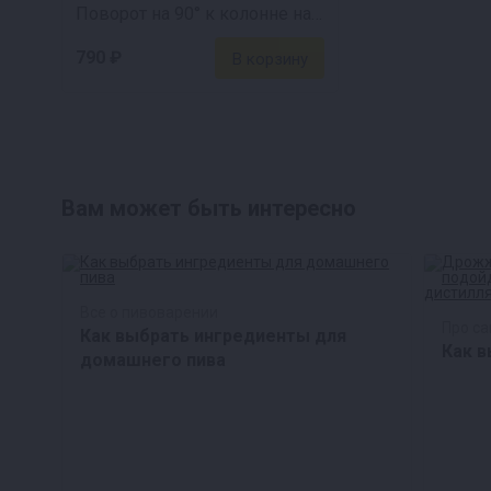
Поворот на 90° к колонне на 2 дюйма
790 ₽
Вам может быть интересно
Все о пивоварении
Про с
Как выбрать ингредиенты для
ный
Как 
домашнего пива