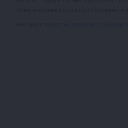
Отвод 90 градусов 2 дюйма предназначен для 
Имеет встроенный штуцер для подключения э
Реклама
Фиксируется
хомутом для кламп-соединения