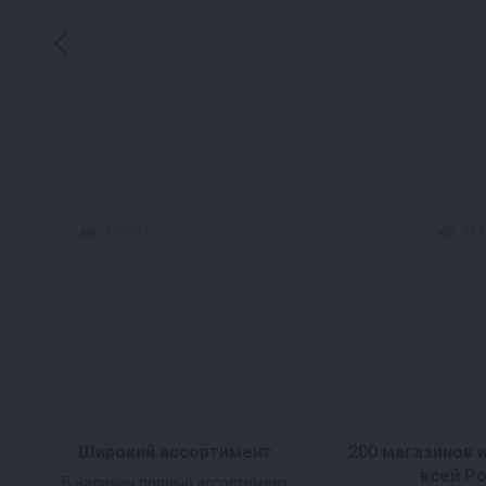
135239
382
Широкий ассортимент
200 магазинов 
всей Р
В наличии полный ассортимент