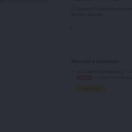
могонном аппарате.
Магазин в Армавире
ул. Советской армии, д. 17
— откроется завтра
закрыто
На карте