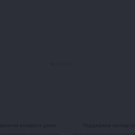
135239
арантия возврата денег
Поддержка эксперто
 вернем вам деньги в случае
Наши эксперты помогут вам с