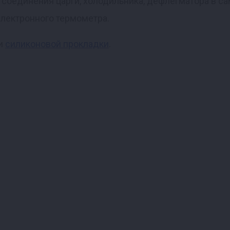
соединения царги, холодильника, дефлегматора в са
лектронного термометра.
и
силиконовой прокладки
.