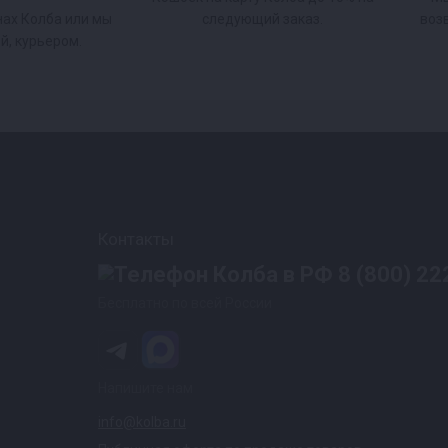
нах Колба или мы
следующий заказ.
воз
й, курьером.
Контакты
8 (800) 22
Бесплатно по всей России
Напишите нам
info@kolba.ru