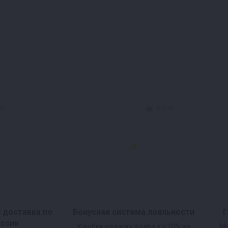
87
57140
и доставка по
Бонусная система лояльности
Г
оссии
Кэшбек на карту Колба до 10% на
Мы