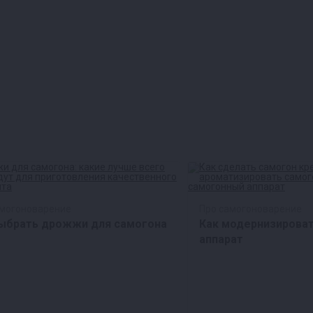
амогоноварение
Про самогоноварение
выбрать дрожжи для самогона
Как модернизирова
аппарат