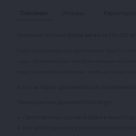
5
Описание
Отзывы
Характери
Китайские дрожжи
Кодзи Ангел
на 250-350 ли
Кодзи предназначены для приготовления браги без исп
Реклама
сырья. Дрожжи работают способом «холодное осахариван
перед постановкой на брожение - теперь все за вас сд
В состав Кодзи-дрожжей входят альфаамилаза
Преимущества дрожжей Kodzi Angel:
Приготовление зерновой браги в емкости дл
Нет необходимости в дополнительном доро