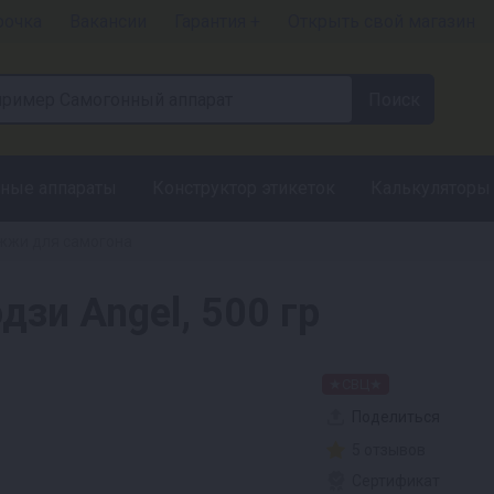
рочка
Вакансии
Гарантия +
Открыть свой магазин
ные аппараты
Конструктор этикеток
Калькуляторы
жи для самогона
зи Angel, 500 гр
★СВЦ★
Поделиться
5 отзывов
Сертификат