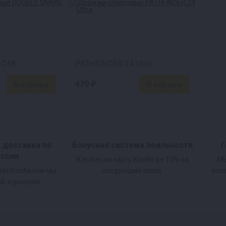
 C48
PATHFINDER 24 Ultra
470 ₽
и доставка по
Бонусная система лояльности
Г
оссии
Кэшбек на карту Колба до 10% на
Мы
нах Колба или мы
следующий заказ.
воз
й, курьером.