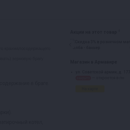
4
Акции на этот товар
его крахмалосодержащего
вать) зерновую брагу
Магазин в Армавире
ул. Советской армии, д. 17
— откроется в пн
закрыто
содержание в браге.
На карте
рки).
атирочный котел,