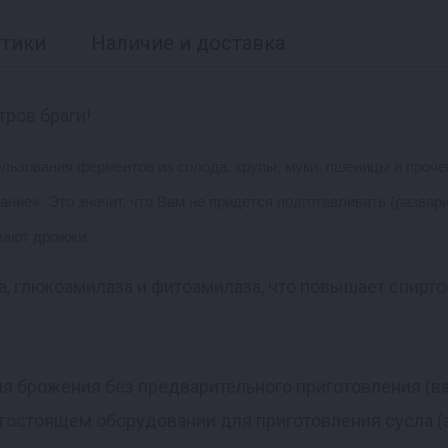
стики
Наличие и доставка
тров браги!
ользования ферментов из солода, крупы, муки, пшеницы и проч
ие». Это значит, что Вам не придется подготавливать (развари
елают дрожжи.
, глюкоамилаза и фитоамилаза, что повышает спирто
я брожения без предварительного приготовления (ва
гостоящем оборудовании для приготовления сусла (з