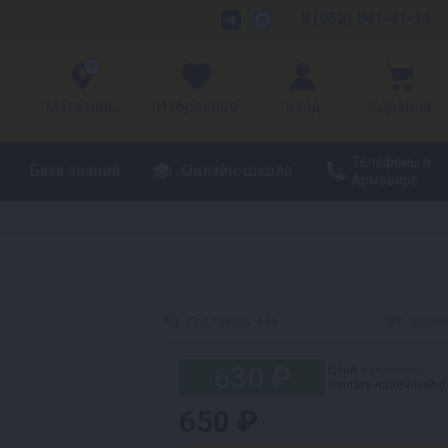
8 (952) 841-41-14
1
Магазины
Избранное
Вход
Корзина
Телефоны в
База знаний
Онлайн-школа
Армавире
Код товара:
688
В избра
630 ₽
Цена
в магазине
(оплата наличными)
650 ₽