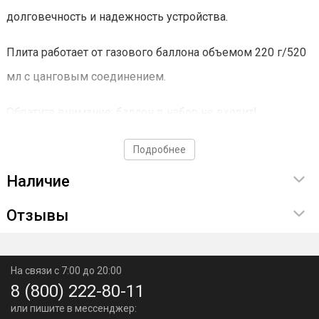
долговечность и надежность устройства.
Плита работает от газового баллона объемом 220 г/520
мл с цанговым соединением.
Обратите внимание: баллон в набор не входит!
Она оборудована пьезоподжигом и имеет три уровня
Подробнее
защиты для безопасной эксплуатации.
Наличие
Особенностью модели MIA является магнитное
Отзывы
крепление баллона, что значительно упрощает
использование.
На связи с 7:00 до 20:00
8 (800) 222-80-11
Для удобства транспортировки и хранения плита
или пишите в мессенджер:
помещается в прочный пластиковый кейс.