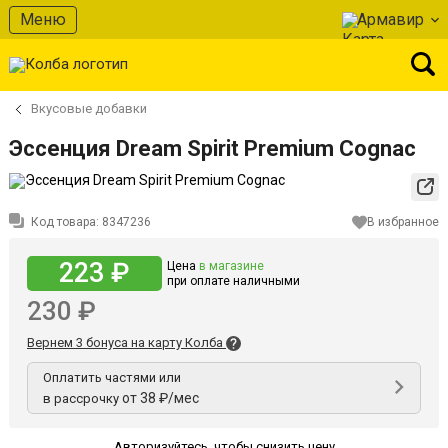
Меню
Армавир
Вкусовые добавки
Эссенция Dream Spirit Premium Cognac
Код товара:
8347236
В избранное
223 ₽
Цена
в магазине
при оплате наличными
230 ₽
Вернем 3 бонуса на карту Колба
Оплатить частями или
от 38 ₽/мес
в рассрочку
Авторизуйтесь
,
чтобы снизить цену