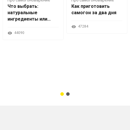
Про самогоноварение
Про самогоноварение
Что выбрать:
Как приготовить
натуральные
самогон за два дня
ингредиенты или
наборы трав и
47284
специй?
44090