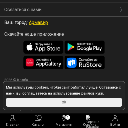
Связаться с нами
Ваш город:
Армавир
Скачайте наше приложение
2026 © Колба
Мы используем
cookies
, чтобы сайт работал лучше. Оставаясь с
нами, вы соглашаетесь на использование файлов куки.
Вы принимаете условия политики в отношении обработки
Ok
персональных данных
каждый раз, когда оставляете свои данные в
любой форме обратной связи на сайте kolba.ru.
1
Главная
Каталог
Магазины
Корзина
Войти