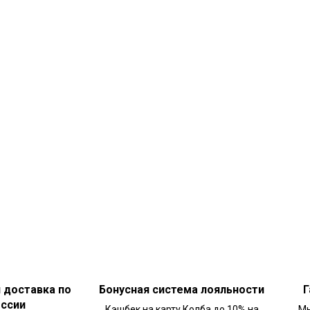
и доставка по
Бонусная система лояльности
Г
оссии
Кэшбек на карту Колба до 10% на
Мы