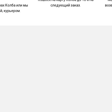
нах Колба или мы
следующий заказ.
воз
й, курьером.