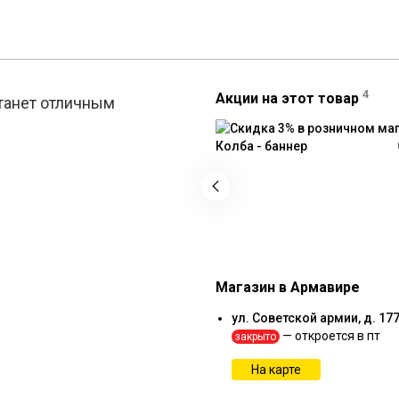
4
Акции на этот товар
танет отличным
Магазин в Армавире
ул. Советской армии, д. 17
— откроется в пт
закрыто
На карте