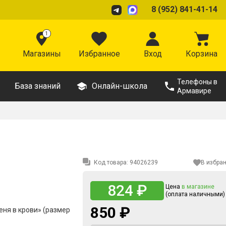
8 (952) 841-41-14
1
Магазины
Избранное
Вход
Корзина
Телефоны в
База знаний
Онлайн-школа
Армавире
Код товара:
94026239
В избра
824 ₽
Цена
в магазине
(оплата наличными)
850 ₽
еня в крови» (размер