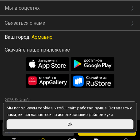
Мы в соцсетях
Связаться с нами
Ваш город:
Армавир
Скачайте наше приложение
2026 © Колба
Мы используем
cookies
, чтобы сайт работал лучше. Оставаясь с
нами, вы соглашаетесь на использование файлов куки.
Вы принимаете условия политики в отношении обработки
12 790 ₽
Ok
персональных данных
каждый раз, когда оставляете свои данные в
В корзину
12 406 ₽
в магазине
любой форме обратной связи на сайте kolba.ru.