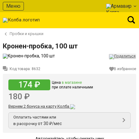
Меню
Армавир
Пробки и крышки
Кронен-пробка, 100 шт
Код товара:
8632
В избранное
174 ₽
Цена
в магазине
при оплате наличными
180 ₽
Вернем 2 бонуса на карту Колба
Оплатить частями или
от 30 ₽/мес
в рассрочку
Авторизуйтесь
,
чтобы снизить цену