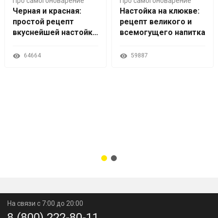
Про самогоноварение
Про самогоноварение
Черная и красная:
Настойка на клюкве:
простой рецепт
рецепт великого и
вкуснейшей настойки
всемогущего напитка
на смородине
64664
59887
На связи с 7:00 до 20:00
8 (800) 222-80-11