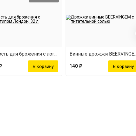
Емкость для брожения с логотипом Лондон (32 л)
Винные дрожжи BEERVINGEM с
₽
140 ₽