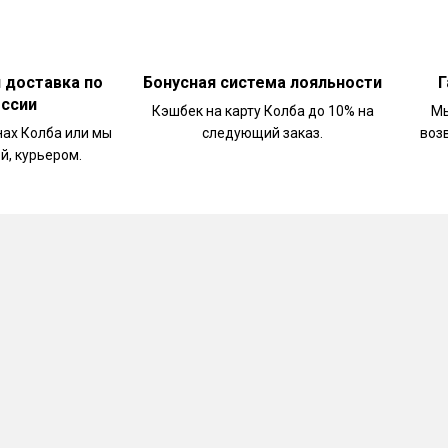
и доставка по
Бонусная система лояльности
Г
оссии
Кэшбек на карту Колба до 10% на
Мы
нах Колба или мы
следующий заказ.
воз
й, курьером.