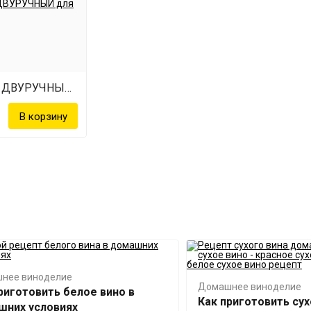
Укупориватель ДВУРУЧНЫЙ для винных бутылок
нее виноделие
Домашнее виноделие
риготовить белое вино в
Как приготовить сух
шних условиях