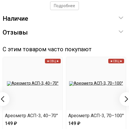
Тщательно перемешайте и поместите в темное
Подробнее
теплое место на 14 дней. В этот период регулярно
Наличие
встряхивайте емкость.
Отзывы
После 14 дней процедите напиток и дайте ему еще
15 дней отдохнуть.
С этим товаром часто покупают
★СВЦ★
★СВЦ★
Ареометр АСП-3, 40–70°
Ареометр АСП-3, 70–100°
149 ₽
149 ₽