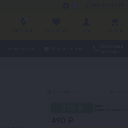
8 (952) 841-41-14
1
Магазины
Избранное
Вход
Корзина
Телефоны в
База знаний
Онлайн-школа
Армавире
Код товара:
834733
В избра
475 ₽
Цена
в магазине
(оплата наличными)
490 ₽
 бутыль для