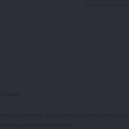
хранения вин и других
оставка
ичных напитков: вин, самогона, настоек, виски и ко
рметично укупоривает напитки.