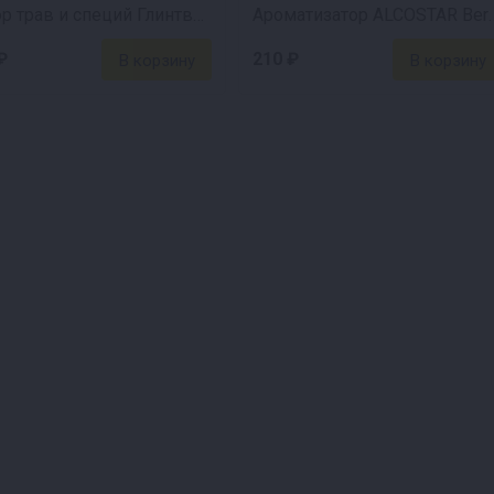
Набор трав и специй Глинтвейн
Ароматизатор ALCOSTAR Berry
₽
210 ₽