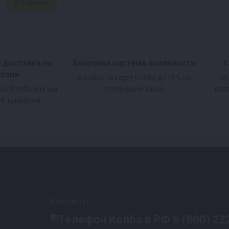
и доставка по
Бонусная система лояльности
Г
оссии
Кэшбек на карту Колба до 10% на
Мы
нах Колба или мы
следующий заказ.
воз
й, курьером.
Контакты
8 (800) 22