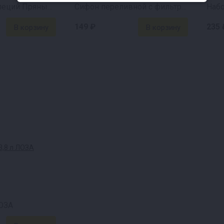
Набор трав и специй Пряный виски
Сифон переливной с фильтром
149 ₽
235 
ЛОЗА