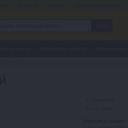
рочка
Вакансии
Гарантия +
Открыть свой магазин
ные аппараты
Конструктор этикеток
Калькуляторы
а и напитков
ИЙ
Поделиться
Сертификат
Коротко о товаре:
Темно-зеленое стекло