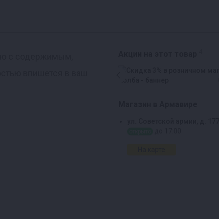
4
Акции на этот товар
цию с содержимым,
остью впишется в ваш
Магазин в Армавире
ул. Советской армии, д. 17
до 17:00
открыто
На карте