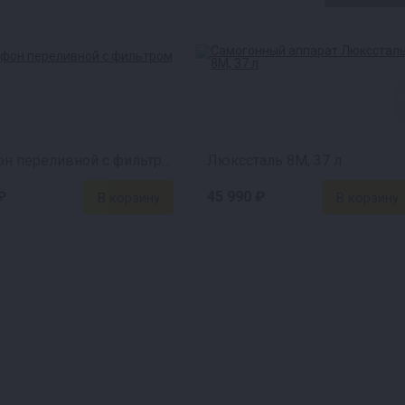
Сифон переливной с фильтром
Люкссталь 8М, 37 л
₽
45 990 ₽