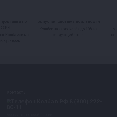
и доставка по
Бонусная система лояльности
Г
оссии
Кэшбек на карту Колба до 10% на
Мы
нах Колба или мы
следующий заказ.
воз
й, курьером.
Контакты
8 (800) 222-
80-11
Бесплатно по всей России