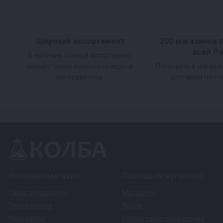
Широкий ассортимент
200 магазинов 
всей Р
В наличии полный ассортимент
совместимых комплектующих и
Покупайте в магази
ингредиентов.
доставим почто
Интернет-магазин
Помощь покупателю
Самогоноварение
Магазины
Пивоварение
Акции
Виноделие
Школа самогоноварения