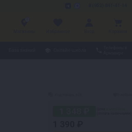
8 (952) 841-41-14
1
Магазины
Избранное
Вход
Корзина
Телефоны в
База знаний
Онлайн-школа
Армавире
Код товара:
626
В избра
1 348 ₽
Цена
в магазине
(оплата наличными)
1 390 ₽