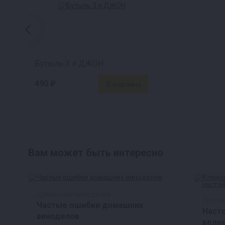
Бутыль 3 л ДЖОН
490 ₽
Вам может быть интересно
Домашнее виноделие
Про с
Частые ошибки домашних
х
Насто
виноделов
велик