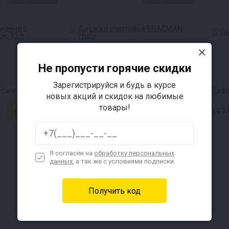
Не пропусти горячие скидки
Зарегистрируйся и будь в курсе
Емкость для брожения с логотипом Лондон (32 л)
BRAGMAN Fruity
новых акций и скидок на любимые
товары!
305 ₽
149 
Я согласен на
обработку персональных
данных
, а так же с условиями подписки.