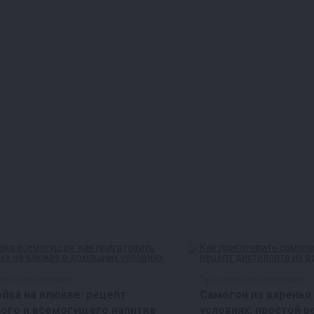
амогоноварение
Про самогоноварение
йка на клюкве: рецепт
Самогон из варенья
ого и всемогущего напитка
условиях: простой р