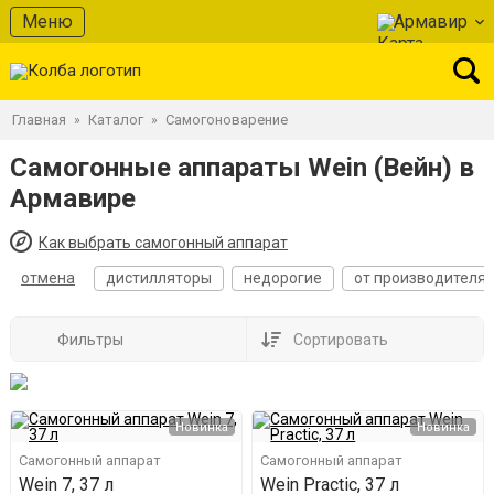
Меню
Армавир
Главная
Каталог
Самогоноварение
»
»
Самогонные аппараты Wein (Вейн) в
Армавире
Как выбрать самогонный аппарат
отмена
дистилляторы
недорогие
от производителя
Фильтры
Сортировать
Новинка
Новинка
Самогонный аппарат
Самогонный аппарат
Wein 7, 37 л
Wein Practic, 37 л