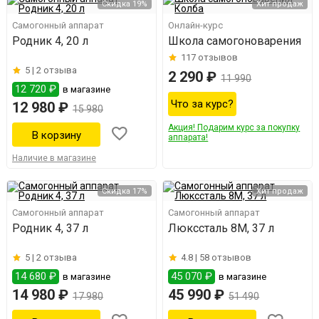
Скидка 19%
Хит продаж
Самогонный аппарат
Онлайн-курс
Родник 4, 20 л
Школа самогоноварения
117
отзывов
5 |
2 отзыва
2 290 ₽
11 990
12 720 ₽
в магазине
Что за курс?
12 980 ₽
15 980
Акция! Подарим курс за покупку
аппарата!
Наличие в магазине
Скидка 17%
Хит продаж
Самогонный аппарат
Самогонный аппарат
Родник 4, 37 л
Люкссталь 8М, 37 л
5 |
2 отзыва
4.8 |
58 отзывов
14 680 ₽
45 070 ₽
в магазине
в магазине
14 980 ₽
45 990 ₽
17 980
51 490