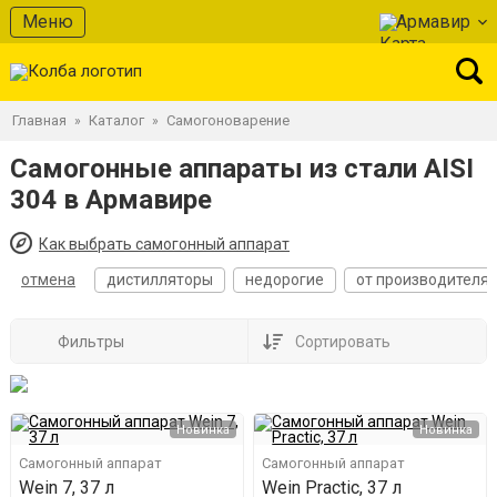
Меню
Армавир
Главная
Каталог
Самогоноварение
»
»
Самогонные аппараты из стали AISI
304 в Армавире
Как выбрать самогонный аппарат
отмена
дистилляторы
недорогие
от производителя
Фильтры
Сортировать
Новинка
Новинка
Самогонный аппарат
Самогонный аппарат
Wein 7, 37 л
Wein Practic, 37 л