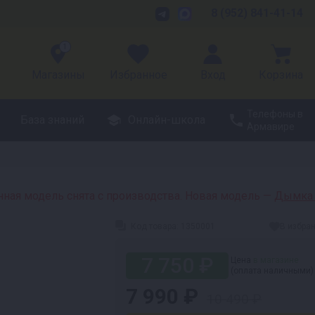
8 (952) 841-41-14
1
Магазины
Избранное
Вход
Корзина
Телефоны в
База знаний
Онлайн-школа
Армавире
ная модель снята с производства. Новая модель —
Дымка 
Код товара:
1350001
В избра
7 750 ₽
Цена
в магазине
(оплата наличными)
7 990 ₽
10 490 ₽