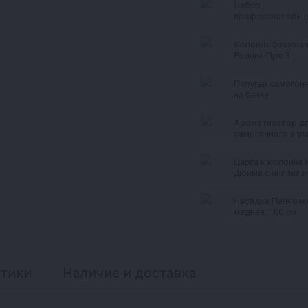
Набор
профессиональн
ареометров
Колонна бражна
Родник Про 3
Попугай самогон
на банку
Ароматизатор д
самогонного апп
Царга к колонне н
дюйма с ниппеле
термометр, 500 
Насадка Панченк
медная, 100 см
стики
Наличие и доставка