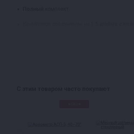
Полный
комплект
Кламповое соединение на
1,5 дюйма с во
Долговечность в 2 раза выше аналогов
С этим товаром часто покупают
Аппарат Дымка 2.0 выполнен из высококачеств
★СВЦ★
моделей, использующих менее устойчивую стал
механическим повреждениям, сталь AISI 304 пр
Преимущества стали AISI 304: