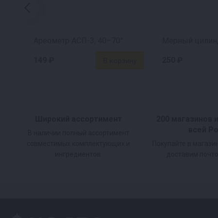
Высокая устойчивость к коррозии
Ареометр АСП-3, 40–70°
Долговечность в агрессивных средах
149 ₽
250 ₽
Никаких посторонних примесей в напитках 
Широкий ассортимент
200 магазинов 
всей Р
Удобный и функциональный куб кастрю
В наличии полный ассортимент
совместимых комплектующих и
Покупайте в магази
ингредиентов.
доставим почто
В отличие от традиционных моделей с сухоп
кастрюльного типа, который зарекомендовал с