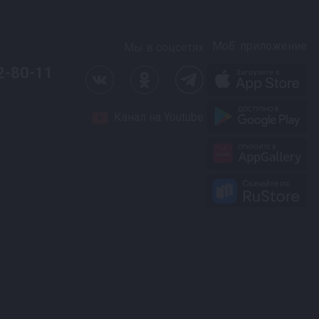
Моб. приложение
Мы в соцсетях
2-80-11
плит.
Канал на Youtube
тойкие ручки делают
летворит запросы