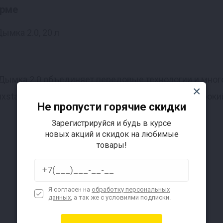
орме
Дымка 2.0 объединяет передовые технологии и мног
uxstahl, что обеспечивает высокое качество и широк
Не пропусти горячие скидки
Зарегистрируйся и будь в курсе
новых акций и скидок на любимые
товары!
Я согласен на
обработку персональных
данных
, а так же с условиями подписки.