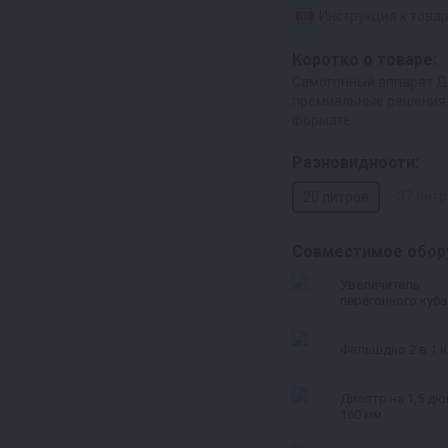
Инструкция к това
Коротко о товаре:
Самогонный аппарат Ды
премиальные решения 
формате
Разновидности:
37 лит
20 литров
Совместимое обор
Увеличитель
перегонного куба
л
Фальшдно 2 в 1 н
Диоптр на 1,5 дю
160 мм