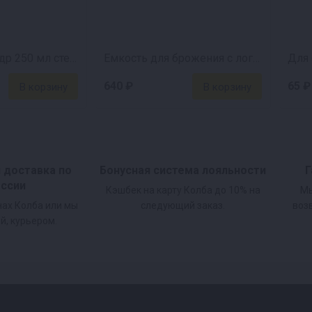
Мерный цилиндр 250 мл стеклянный
Емкость для брожения с логотипом Лондон (32 л)
Для 
640 ₽
65 ₽
благодаря защите от ржавчины
и доставка по
Бонусная система лояльности
Г
оссии
льного типа
Кэшбек на карту Колба до 10% на
Мы
нах Колба или мы
следующий заказ.
воз
й, курьером.
арником, Дымка 2.0 оснащен новым, удобным перего
ебя на аппаратах Wein и Luxstahl. Бесшовная констр