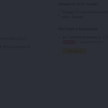
4
Акции на этот товар
Магазин в Армавире
ул. Советской армии, д. 17
олетний опыт,
— откроется в пт
закрыто
ий функционал в
На карте