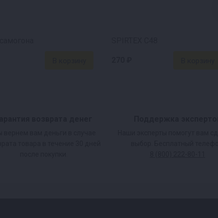
самогона
SPIRTEX C48
270 ₽
арантия возврата денег
Поддержка эксперто
 вернем вам деньги в случае
Наши эксперты помогут вам с
врата товара в течение 30 дней
выбор. Бесплатный телефо
после покупки.
8 (800) 222-80-11
нным кубом
укция исключает риск