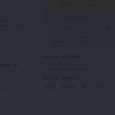
ру
Добавить в корзину
Быстрый заказ
мка 2.0 -
в компактном
Вернем 80 бонусов на карту Колба
Оплатить частями или
от 1 331 ₽/мес
в рассрочку
ров
Способы получения:
удование:
Самовывоз в
1 магазине
Доставим в магазин за 6-8 дней
3 990 ₽
 на 20
Способы оплаты:
2 490 ₽
а 20 л
3 190
1 190 ₽
йма,
1 690