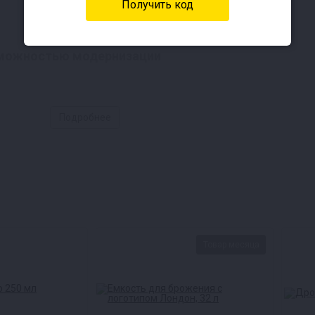
зможностью модернизации
Подробнее
енной пищевой нержавеющей стали AISI 304, что выг
Товар месяца
ь, например, AISI 430. Благодаря своей высокой сто
одлевает срок службы аппарата в 1,5–2 раза по срав