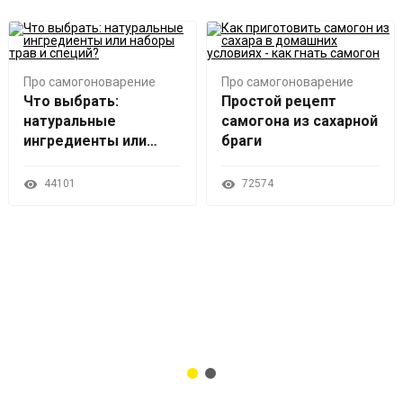
Про самогоноварение
Про самогоноварение
Что выбрать:
Простой рецепт
натуральные
самогона из сахарной
ингредиенты или
браги
наборы трав и
специй?
44101
72574