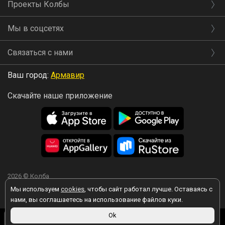
Проекты Колбы
Мы в соцсетях
Связаться с нами
Ваш город:
Армавир
Скачайте наше приложение
2026 © Колба
Мы используем
cookies
, чтобы сайт работал лучше. Оставаясь с
нами, вы соглашаетесь на использование файлов куки.
1 090 ₽
Ok
Вы принимаете условия политики в отношении обработки
персональных данных
каждый раз, когда оставляете свои данные в
В корзину