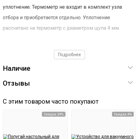
уплотнение. Термометр не входит в комплект узла
отбора и приобретается отдельно. Уплотнение
рассчитано на термометр с диаметром щупа 4 мм.
Преимущества:
Подробнее
2 дюйма: Для высокой производительности и
Наличие
эффективности.
Разъем под термометр: Удобный контроль
Отзывы
температуры флегмы.
С этим товаром часто покупают
Стабильность процесса: Равномерное
фракционирование без температурных "качелей".
Скидка 24%
Скидка 4%
Материал: Пищевая нержавеющая сталь AISI 304,
кламповое соединение 2 дюйма.