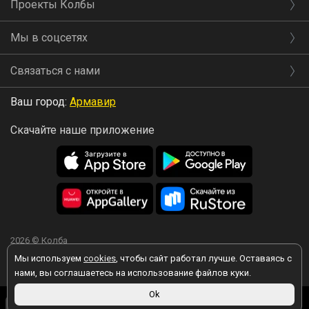
Проекты Колбы
Мы в соцсетях
Связаться с нами
Ваш город:
Армавир
Скачайте наше приложение
2026 © Колба
Мы используем
cookies
, чтобы сайт работал лучше. Оставаясь с
нами, вы соглашаетесь на использование файлов куки.
Ok
Вы принимаете условия политики в отношении обработки
90 ₽
персональных данных
каждый раз, когда оставляете свои данные в
В корзину