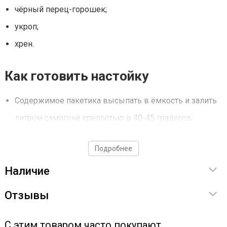
чёрный перец-горошек;
укроп;
хрен.
Как готовить настойку
Содержимое пакетика высыпать в ёмкость и залить
литром самогона крепостью в 40-45 градусов;
настаиваем 10 дней;
Подробнее
после настаивания - отфильтровать;
Наличие
даем отдохнуть напитку 7 дней в темном месте.
Отзывы
С этим товаром часто покупают