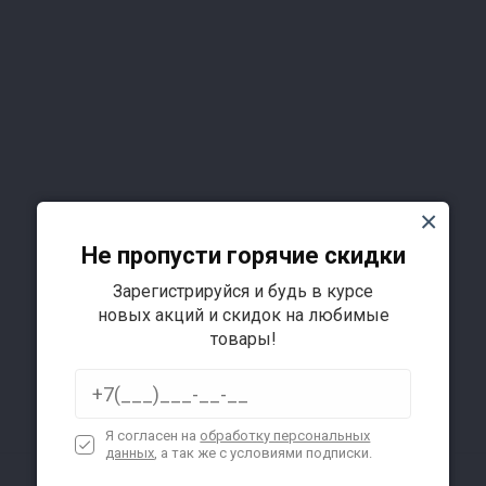
орции собраны в оптимальном соотношении;
Не пропусти горячие скидки
Подробнее
Зарегистрируйся и будь в курсе
новых акций и скидок на любимые
товары!
она (40-45 градусов);
Я согласен на
обработку персональных
данных
, а так же с условиями подписки.
а неделю.