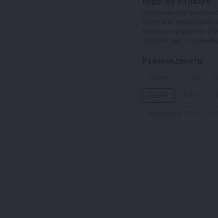
Коротко о товаре:
Набор натуральных ин
приготовления гранато
вкусом и ароматом. Оч
простое приготовлени
Разновидности:
Гжанец
Глег
Г
Джин
Гранат
Домашний Ром
Е