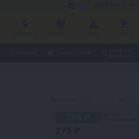
8 (952) 841-41-14
1
Магазины
Избранное
Вход
Корзина
Телефоны в
База знаний
Онлайн-школа
Армавире
Код товара:
923467
В избра
266 ₽
Цена
в магазине
(оплата наличными)
275 ₽