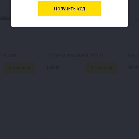
iversal
Лопатка мешалка, 50 см
Бут
160 ₽
80 ₽