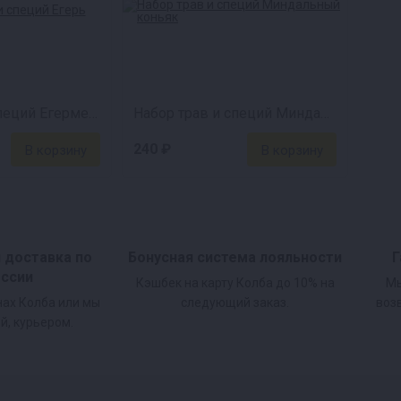
Набор трав и специй Егермейстер
Набор трав и специй Миндальный коньяк
240 ₽
и доставка по
Бонусная система лояльности
Г
оссии
Кэшбек на карту Колба до 10% на
Мы
нах Колба или мы
следующий заказ.
воз
й, курьером.