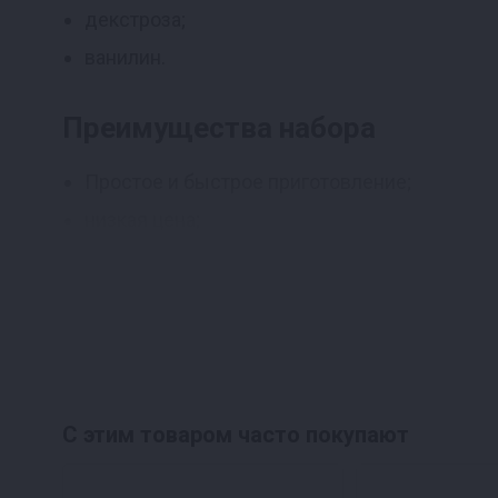
декстроза;
ванилин.
Преимущества набора
Простое и быстрое приготовление;
низкая цена;
только натуральные ингредиенты, все проп
превосходный вкус и аромат.
Способ приготовления
Содержимое упаковки заливаем 2 л самог
С этим товаром часто покупают
Настаиваем в тёмном месте 2 недели;
Фильтруем, ставим в холодильник ещё н