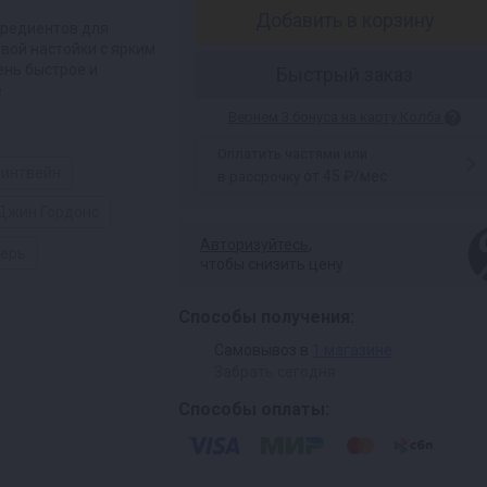
Добавить в корзину
гредиентов для
вой настойки с ярким
ень быстрое и
Быстрый заказ
е
Вернем 3 бонуса на карту Колба
Оплатить частями или
линтвейн
от 45 ₽/мес
в рассрочку
Джин Гордонс
Авторизуйтесь
,
герь
чтобы снизить цену
Способы получения:
Самовывоз в
1 магазине
Забрать сегодня
Способы оплаты: