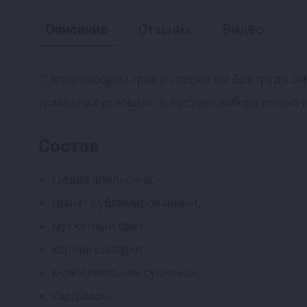
1
Описание
Отзывы
Видео
С этим набором трав и специй вы без труда с
домашних условиях. В составе набора только 
Реклама
Состав
Цедра апельсина;
гранат сублимированный;
мускатный орех;
корень солодки;
можжевельник сушёный;
кардамон;